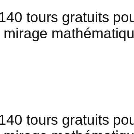
140 tours gratuits p
le mirage mathématiqu
140 tours gratuits p