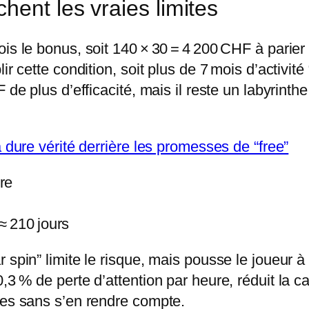
ent les vraies limites
is le bonus, soit 140 × 30 = 4 200 CHF à parier 
ir cette condition, soit plus de 7 mois d’activi
 de plus d’efficacité, mais il reste un labyrinth
a dure vérité derrière les promesses de “free”
re
≈ 210 jours
spin” limite le risque, mais pousse le joueur à 
3 % de perte d’attention par heure, réduit la cap
les sans s’en rendre compte.