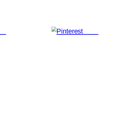
us
Save