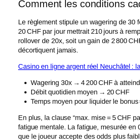
Comment les conditions cach
Le règlement stipule un wagering de 30 fo
20 CHF par jour mettrait 210 jours à rempl
rollover de 20x, soit un gain de 2 800 CHF
décortiquent jamais.
Casino en ligne argent réel Neuchâtel : l
Wagering 30x → 4 200 CHF à atteind
Débit quotidien moyen → 20 CHF
Temps moyen pour liquider le bonus 
En plus, la clause “max. mise = 5 CHF par 
fatigue mentale. La fatigue, mesurée en 0,
que le joueur accepte des odds plus faib