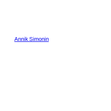
Aller
au
contenu
Annik Simonin