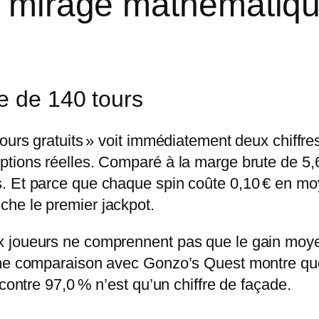
le mirage mathématiqu
e de 140 tours
ours gratuits » voit immédiatement deux chiffres
tions réelles. Comparé à la marge brute de 5,6
. Et parce que chaque spin coûte 0,10 € en m
he le premier jackpot.
 joueurs ne comprennent pas que le gain moyen 
Une comparaison avec Gonzo’s Quest montre que 
contre 97,0 % n’est qu’un chiffre de façade.