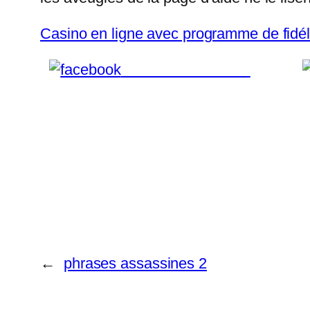
Casino en ligne avec programme de fidélit
Share on Facebook
←
phrases assassines 2