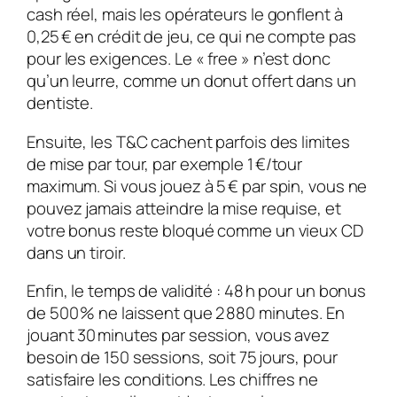
cash réel, mais les opérateurs le gonflent à
0,25 € en crédit de jeu, ce qui ne compte pas
pour les exigences. Le « free » n’est donc
qu’un leurre, comme un donut offert dans un
dentiste.
Ensuite, les T&C cachent parfois des limites
de mise par tour, par exemple 1 €/tour
maximum. Si vous jouez à 5 € par spin, vous ne
pouvez jamais atteindre la mise requise, et
votre bonus reste bloqué comme un vieux CD
dans un tiroir.
Enfin, le temps de validité : 48 h pour un bonus
de 500 % ne laissent que 2 880 minutes. En
jouant 30 minutes par session, vous avez
besoin de 150 sessions, soit 75 jours, pour
satisfaire les conditions. Les chiffres ne