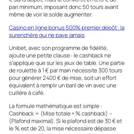
pari minimum, imposant donc 50 tours avant
même de voir le solde augmenter.
Casino en ligne bonus 500% premier dépôt : la
surenchère qui ne paye jamais
Unibet, avec son programme de fidélité,
ajoute une petite clause : le cashback ne
s’applique que sur les jeux de table. Une partie
de roulette à 1 € par main nécessite 300 tours
pour générer 2 400 € de mise, soit un effort
équivalent à remplir un baril de vin avec une
cuillère à café.
La formule mathématique est simple :
Cashback = (Mise totale × % cashback) –
(Plafond maximal). Si le plafond est de 30 € et
le % est de 20, la mise nécessaire dépasse