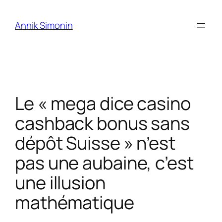
Aller
au
Annik Simonin
contenu
Le « mega dice casino
cashback bonus sans
dépôt Suisse » n’est
pas une aubaine, c’est
une illusion
mathématique