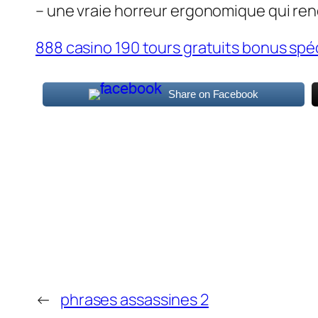
– une vraie horreur ergonomique qui ren
888 casino 190 tours gratuits bonus spéc
Share on Facebook
←
phrases assassines 2