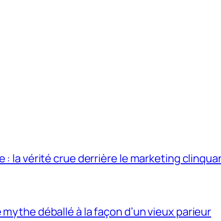
: la vérité crue derrière le marketing clinqua
 mythe déballé à la façon d’un vieux parieur