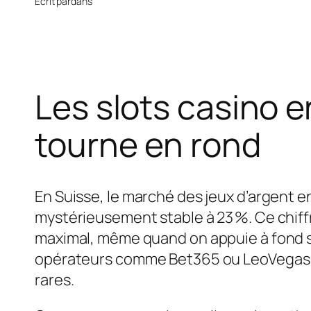
Écrit par
dans
Les slots casino en
tourne en rond
En Suisse, le marché des jeux d’argent en
mystérieusement stable à 23 %. Ce chiff
maximal, même quand on appuie à fond su
opérateurs comme Bet365 ou LeoVegas 
rares.