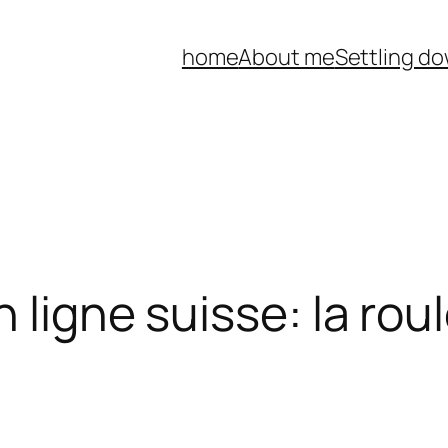
home
About me
Settling d
 ligne suisse: la roul