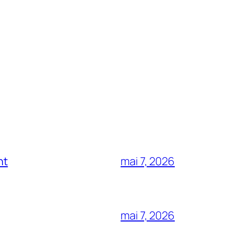
nt
mai 7, 2026
mai 7, 2026