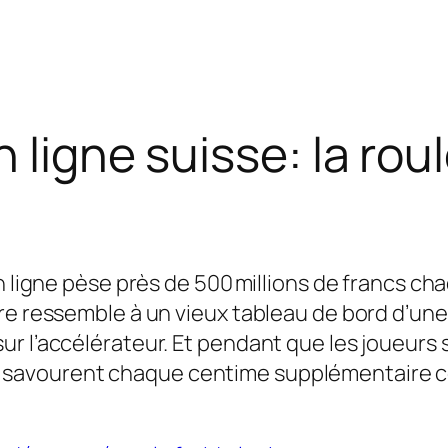
 ligne suisse: la roul
 ligne pèse près de 500 millions de francs cha
re ressemble à un vieux tableau de bord d’une
r l’accélérateur. Et pendant que les joueurs 
savourent chaque centime supplémentaire c