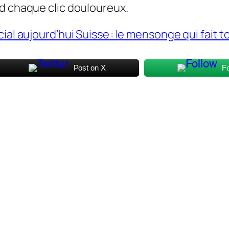
d chaque clic douloureux.
ial aujourd’hui Suisse : le mensonge qui fait 
Post on X
F