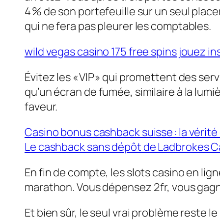
4 % de son portefeuille sur un seul placem
qui ne fera pas pleurer les comptables.
wild vegas casino 175 free spins jouez i
Évitez les « VIP » qui promettent des serv
qu’un écran de fumée, similaire à la lum
faveur.
Casino bonus cashback suisse : la vérit
Le cashback sans dépôt de Ladbrokes Ca
En fin de compte, les slots casino en lig
marathon. Vous dépensez 2 fr, vous gagnez
Et bien sûr, le seul vrai problème reste le