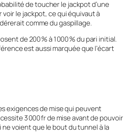
obabilité de toucher le jackpot d’une
r voir le jackpot, ce qui équivaut à
idérerait comme du gaspillage.
sent de 200 % à 1 000 % du pari initial.
fférence est aussi marquée que l’écart
les exigences de mise qui peuvent
cessite 3 000 fr de mise avant de pouvoir
i ne voient que le bout du tunnel à la