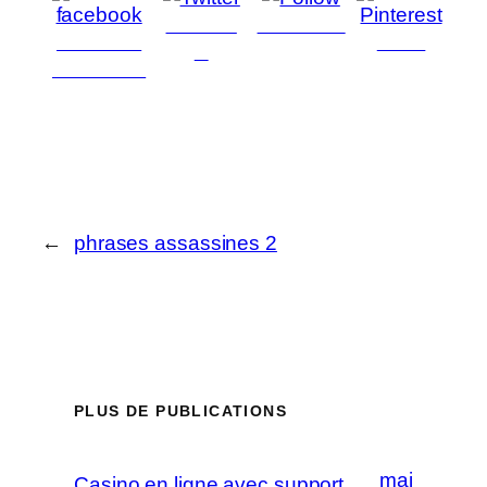
Post on
Follow us
Share on
Save
X
Facebook
←
phrases assassines 2
PLUS DE PUBLICATIONS
mai
Casino en ligne avec support