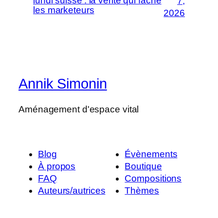
lundi suisse : la vérité qui fâche
7,
les marketeurs
2026
Annik Simonin
Aménagement d'espace vital
Blog
Évènements
À propos
Boutique
FAQ
Compositions
Auteurs/autrices
Thèmes