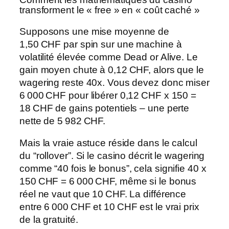
transforment le « free » en « coût caché »
Supposons une mise moyenne de
1,50 CHF par spin sur une machine à
volatilité élevée comme Dead or Alive. Le
gain moyen chute à 0,12 CHF, alors que le
wagering reste 40x. Vous devez donc miser
6 000 CHF pour libérer 0,12 CHF x 150 =
18 CHF de gains potentiels – une perte
nette de 5 982 CHF.
Mais la vraie astuce réside dans le calcul
du “rollover”. Si le casino décrit le wagering
comme “40 fois le bonus”, cela signifie 40 x
150 CHF = 6 000 CHF, même si le bonus
réel ne vaut que 10 CHF. La différence
entre 6 000 CHF et 10 CHF est le vrai prix
de la gratuité.