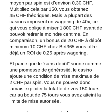
moyen par spin est d’environ 0,30 CHF.
Multipliez cela par 150, vous obtenez
45 CHF théoriques. Mais la plupart des
casinos imposent un wagering de 40x, ce
qui vous oblige à miser 1 800 CHF avant de
pouvoir retirer le moindre centime. En
comparaison, un bonus de 20 CHF à dépôt
minimum 10 CHF chez Bet365 vous offre
déjà un ROI de 0,25 après wagering.
Et parce que le “sans dépôt” sonne comme
une promesse de générosité, le casino
ajoute une condition de mise maximale de
2 CHF par spin. Vous ne pouvez donc
jamais exploiter la totalité de vos 150 tours,
car au bout de 75 tours vous avez atteint la
limite de mise autorisée.