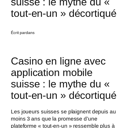
suisse : le mythe du «
tout‑en‑un » décortiqué
Écrit par
dans
Casino en ligne avec
application mobile
suisse : le mythe du «
tout‑en‑un » décortiqué
Les joueurs suisses se plaignent depuis au
moins 3 ans que la promesse d’une
plateforme « tout‑en‑un » ressemble plus à