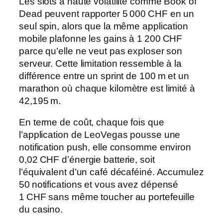
Les slots à haute volatilité comme Book of
Dead peuvent rapporter 5 000 CHF en un
seul spin, alors que la même application
mobile plafonne les gains à 1 200 CHF
parce qu’elle ne veut pas exploser son
serveur. Cette limitation ressemble à la
différence entre un sprint de 100 m et un
marathon où chaque kilomètre est limité à
42,195 m.
En terme de coût, chaque fois que
l’application de LeoVegas pousse une
notification push, elle consomme environ
0,02 CHF d’énergie batterie, soit
l’équivalent d’un café décaféiné. Accumulez
50 notifications et vous avez dépensé
1 CHF sans même toucher au portefeuille
du casino.