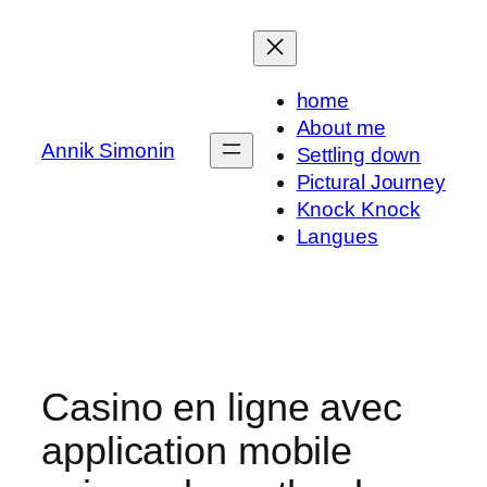
Aller
au
contenu
home
About me
Annik Simonin
Settling down
Pictural Journey
Knock Knock
Langues
Casino en ligne avec
application mobile