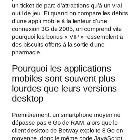
un ticket de parc d’attractions qu’à un vrai
outil de jeu. Et quand on compare les débits
d’une appli mobile à la lenteur d’une
connexion 3G de 2005, on comprend vite
pourquoi les bonus « VIP » ressemblent à
des biscuits offerts à la sortie d’une
pharmacie.
Pourquoi les applications
mobiles sont souvent plus
lourdes que leurs versions
desktop
Premièrement, un smartphone moyen ne
dépasse pas 6 Go de RAM, alors que le
client desktop de Betway exploite 8 Go en
moyenne, donc le même code JavaScript