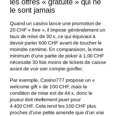
les offres « gratuite » qui ne
le sont jamais
Quand un casino lance une promotion de
20 CHF « free », il impose généralement un
taux de mise de 30 x, ce qui équivaut à
devoir parier 600 CHF avant de toucher le
moindre centime. En comparaison, la mise
minimum d’une partie de poker à 1,00 CHF
nécessite 30 fois moins de tickets de caisse
avant de voir son compte gonfler.
Par exemple, Casino777 propose un «
welcome gift » de 100 CHF, mais la
condition de mise est de 44 x, donc le
joueur doit réellement jouer pour
4 400 CHF. Cela rend les 100 CHF plus
proches d’une petite amende que d’un vrai