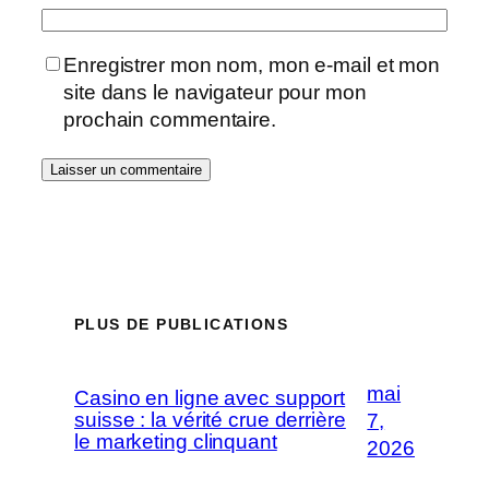
Enregistrer mon nom, mon e-mail et mon
site dans le navigateur pour mon
prochain commentaire.
PLUS DE PUBLICATIONS
mai
Casino en ligne avec support
suisse : la vérité crue derrière
7,
le marketing clinquant
2026