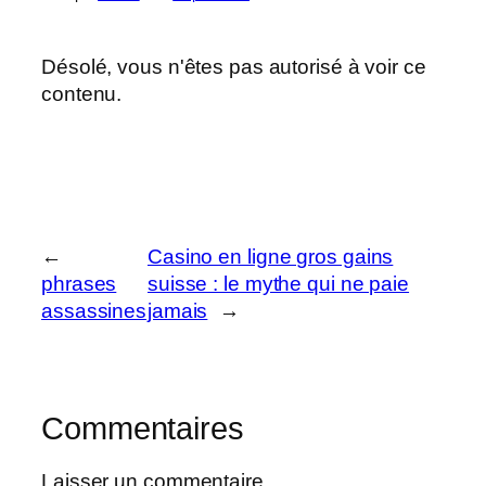
Désolé, vous n'êtes pas autorisé à voir ce
contenu.
←
Casino en ligne gros gains
phrases
suisse : le mythe qui ne paie
assassines
jamais
→
Commentaires
Laisser un commentaire