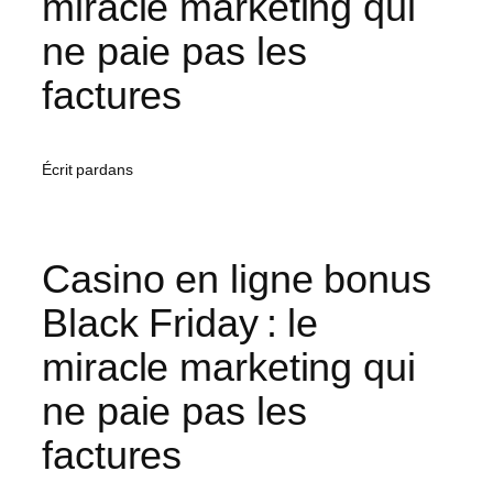
miracle marketing qui
ne paie pas les
factures
Écrit par
dans
Casino en ligne bonus
Black Friday : le
miracle marketing qui
ne paie pas les
factures