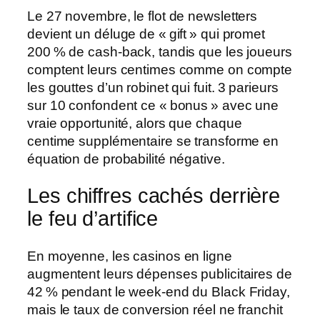
Le 27 novembre, le flot de newsletters
devient un déluge de « gift » qui promet
200 % de cash‑back, tandis que les joueurs
comptent leurs centimes comme on compte
les gouttes d’un robinet qui fuit. 3 parieurs
sur 10 confondent ce « bonus » avec une
vraie opportunité, alors que chaque
centime supplémentaire se transforme en
équation de probabilité négative.
Les chiffres cachés derrière
le feu d’artifice
En moyenne, les casinos en ligne
augmentent leurs dépenses publicitaires de
42 % pendant le week‑end du Black Friday,
mais le taux de conversion réel ne franchit