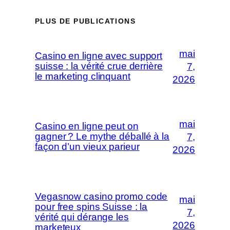
PLUS DE PUBLICATIONS
mai
Casino en ligne avec support
suisse : la vérité crue derrière
7,
le marketing clinquant
2026
mai
Casino en ligne peut on
gagner ? Le mythe déballé à la
7,
façon d’un vieux parieur
2026
Vegasnow casino promo code
mai
pour free spins Suisse : la
7,
vérité qui dérange les
2026
marketeux