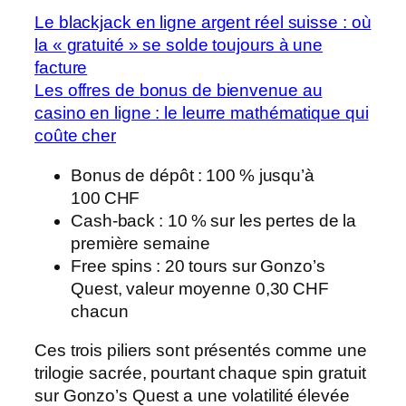
Le blackjack en ligne argent réel suisse : où
la « gratuité » se solde toujours à une
facture
Les offres de bonus de bienvenue au
casino en ligne : le leurre mathématique qui
coûte cher
Bonus de dépôt : 100 % jusqu’à
100 CHF
Cash‑back : 10 % sur les pertes de la
première semaine
Free spins : 20 tours sur Gonzo’s
Quest, valeur moyenne 0,30 CHF
chacun
Ces trois piliers sont présentés comme une
trilogie sacrée, pourtant chaque spin gratuit
sur Gonzo’s Quest a une volatilité élevée