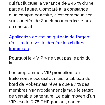
qui fait fluctuer la variance de ± 45 % d’une
partie à l’autre. Comparé à la constance
d’un compte bancaire, c’est comme miser
sur la météo de Zurich pour prédire le prix
du chocolat.
Application de casino qui paie de l’argent
réel : la dure vérité derrière les chiffres
trompeurs
Pourquoi le « VIP » ne vaut pas le prix du
lait
Les programmes VIP promettent un
traitement « exclusif », mais le tableau de
bord de PokerStars révèle que 97 % des
membres VIP n’obtiennent jamais le statut
de véritable partenaire. Le gain moyen d’un
VIP est de 0,75 CHF par jour, contre