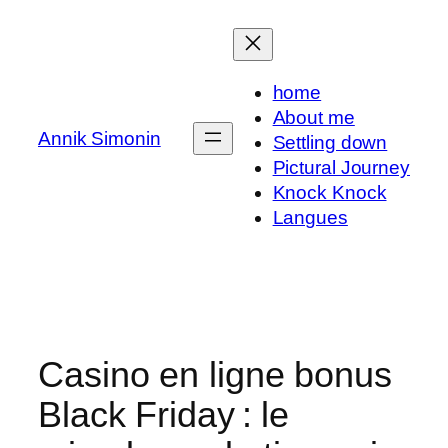
Aller
au
contenu
home
About me
Annik Simonin
Settling down
Pictural Journey
Knock Knock
Langues
Casino en ligne bonus
Black Friday : le