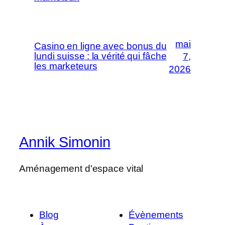
mai
Casino en ligne avec bonus du
lundi suisse : la vérité qui fâche
7,
les marketeurs
2026
Annik Simonin
Aménagement d'espace vital
Blog
Évènements