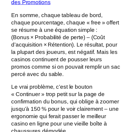
des Promotions
En somme, chaque tableau de bord,
chaque pourcentage, chaque « free » offert
se résume à une équation simple :
(Bonus × Probabilité de perte) – (Coût
d’acquisition × Rétention). Le résultat, pour
la plupart des joueurs, est négatif. Mais les
casinos continuent de pousser leurs
promos comme si on pouvait remplir un sac
percé avec du sable.
Le vrai problème, c’est le bouton
« Continuer » trop petit sur la page de
confirmation du bonus, qui oblige à zoomer
jusqu’à 150 % pour le voir clairement – une
ergonomie qui ferait passer le meilleur
casino en ligne pour une vieille boîte à
chaussures démodée.