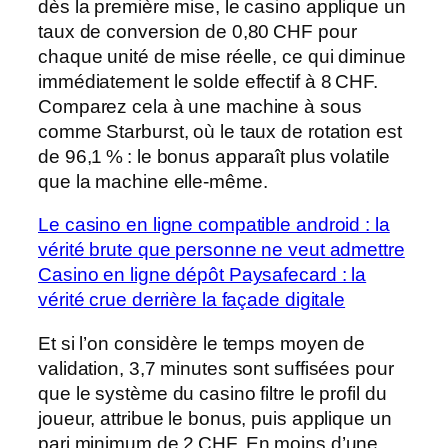
dès la première mise, le casino applique un
taux de conversion de 0,80 CHF pour
chaque unité de mise réelle, ce qui diminue
immédiatement le solde effectif à 8 CHF.
Comparez cela à une machine à sous
comme Starburst, où le taux de rotation est
de 96,1 % : le bonus apparaît plus volatile
que la machine elle‑même.
Le casino en ligne compatible android : la
vérité brute que personne ne veut admettre
Casino en ligne dépôt Paysafecard : la
vérité crue derrière la façade digitale
Et si l’on considère le temps moyen de
validation, 3,7 minutes sont suffisées pour
que le système du casino filtre le profil du
joueur, attribue le bonus, puis applique un
pari minimum de 2 CHF. En moins d’une