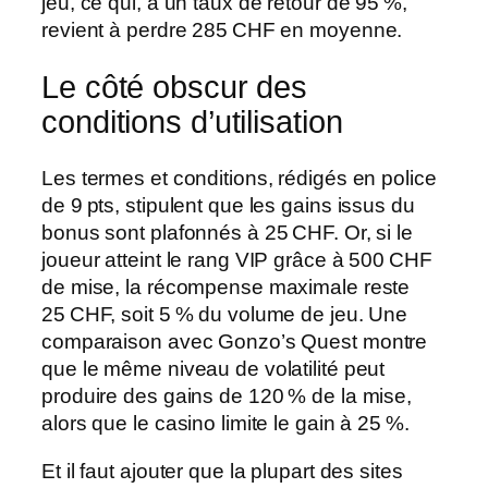
jeu, ce qui, à un taux de retour de 95 %,
revient à perdre 285 CHF en moyenne.
Le côté obscur des
conditions d’utilisation
Les termes et conditions, rédigés en police
de 9 pts, stipulent que les gains issus du
bonus sont plafonnés à 25 CHF. Or, si le
joueur atteint le rang VIP grâce à 500 CHF
de mise, la récompense maximale reste
25 CHF, soit 5 % du volume de jeu. Une
comparaison avec Gonzo’s Quest montre
que le même niveau de volatilité peut
produire des gains de 120 % de la mise,
alors que le casino limite le gain à 25 %.
Et il faut ajouter que la plupart des sites