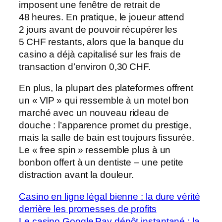
imposent une fenêtre de retrait de
48 heures. En pratique, le joueur attend
2 jours avant de pouvoir récupérer les
5 CHF restants, alors que la banque du
casino a déjà capitalisé sur les frais de
transaction d’environ 0,30 CHF.
En plus, la plupart des plateformes offrent
un « VIP » qui ressemble à un motel bon
marché avec un nouveau rideau de
douche : l’apparence promet du prestige,
mais la salle de bain est toujours fissurée.
Le « free spin » ressemble plus à un
bonbon offert à un dentiste – une petite
distraction avant la douleur.
Casino en ligne légal bienne : la dure vérité
derrière les promesses de profits
Le casino Google Pay dépôt instantané : la