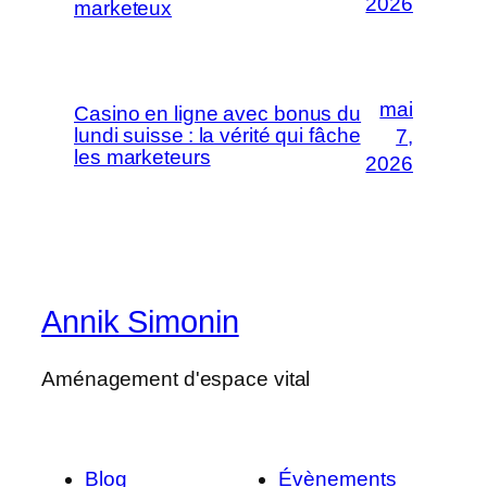
2026
marketeux
mai
Casino en ligne avec bonus du
lundi suisse : la vérité qui fâche
7,
les marketeurs
2026
Annik Simonin
Aménagement d'espace vital
Blog
Évènements