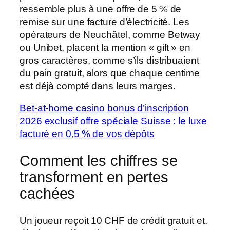
ressemble plus à une offre de 5 % de
remise sur une facture d’électricité. Les
opérateurs de Neuchâtel, comme Betway
ou Unibet, placent la mention « gift » en
gros caractères, comme s’ils distribuaient
du pain gratuit, alors que chaque centime
est déjà compté dans leurs marges.
Bet‑at‑home casino bonus d’inscription
2026 exclusif offre spéciale Suisse : le luxe
facturé en 0,5 % de vos dépôts
Comment les chiffres se
transforment en pertes
cachées
Un joueur reçoit 10 CHF de crédit gratuit et,