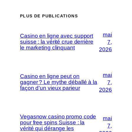
PLUS DE PUBLICATIONS
mai
Casino en ligne avec support
suisse : la vérité crue derrière
7,
le marketing clinquant
2026
mai
Casino en ligne peut on
gagner ? Le mythe déballé à la
7,
façon d’un vieux parieur
2026
Vegasnow casino promo code
mai
pour free spins Suisse : la
7,
vérité qui dérange les