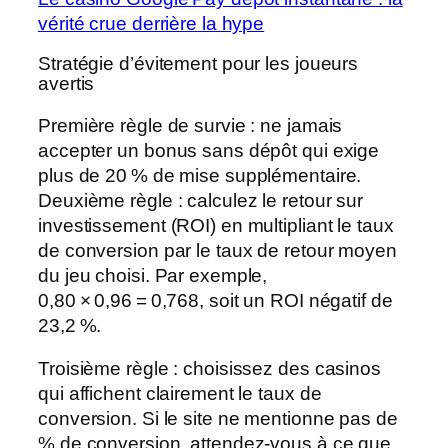
vérité crue derrière la hype
Stratégie d’évitement pour les joueurs
avertis
Première règle de survie : ne jamais
accepter un bonus sans dépôt qui exige
plus de 20 % de mise supplémentaire.
Deuxième règle : calculez le retour sur
investissement (ROI) en multipliant le taux
de conversion par le taux de retour moyen
du jeu choisi. Par exemple,
0,80 × 0,96 = 0,768, soit un ROI négatif de
23,2 %.
Troisième règle : choisissez des casinos
qui affichent clairement le taux de
conversion. Si le site ne mentionne pas de
% de conversion, attendez‑vous à ce que