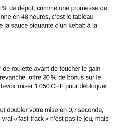
t 150 % de dépôt, comme une promesse de
enne en 48 heures, c’est le tableau
e la sauce piquante d’un kebab à la
 de roulette avant de toucher le gain
 revanche, offre 30 % de bonus sur le
 devoir miser 1 050 CHF pour débloquer
eut doubler votre mise en 0,7 seconde,
rai « fast‑track » n’est pas le jeu, mais