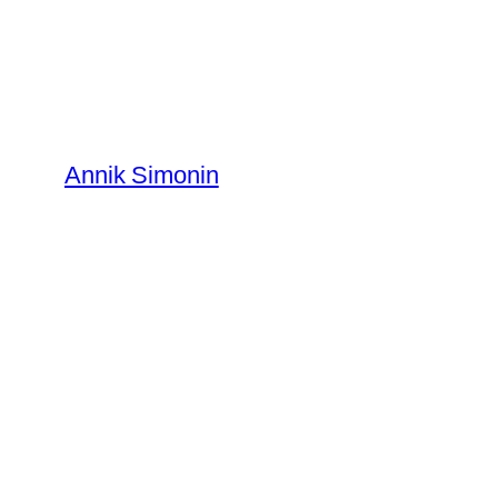
Aller
au
contenu
Annik Simonin