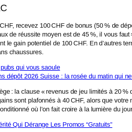
&C
CHF, recevez 100 CHF de bonus (50 % de dépôt)
aux de réussite moyen est de 45 %, il vous faut
ent le gain potentiel de 100 CHF. En d’autres t
sans chaussures.
s pubs qui vous saoule
ns dépôt 2026 Suisse : la rosée du matin qui n
e : la clause « revenus de jeu limités à 20 % d
ains sont plafonnés à 40 CHF, alors que votre m
itionné où l’on fait croire à la lumière du jour 
Vérité Qui Dérange Les Promos “Gratuits”