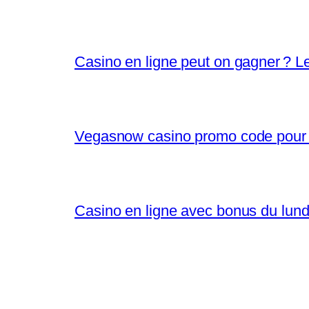
Casino en ligne peut on gagner ? Le
Vegasnow casino promo code pour fr
Casino en ligne avec bonus du lundi 