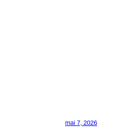
mai 7, 2026