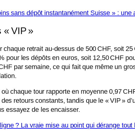
spins sans dépôt instantanément Suisse » : une
 « VIP »
 chaque retrait au-dessus de 500 CHF, soit 2
5 % pour les dépôts en euros, soit 12,50 CHF p
00 CHF par semaine, ce qui fait que même un gr
ation.
t, où chaque tour rapporte en moyenne 0,97 CHF
e des retours constants, tandis que le « VIP » d
s essayez de les encaisser.
ligne ? La vraie mise au point qui dérange tout