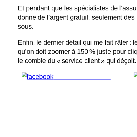
Et pendant que les spécialistes de l’assu
donne de l’argent gratuit, seulement des
sous.
Enfin, le dernier détail qui me fait râler :
qu’on doit zoomer à 150 % juste pour cliq
le comble du « service client » qui déçoit.
Share on Facebook