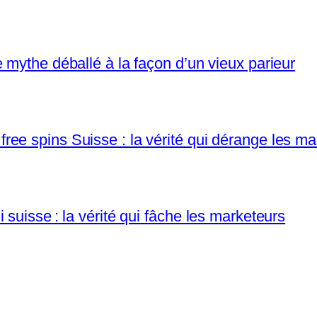
 mythe déballé à la façon d’un vieux parieur
ee spins Suisse : la vérité qui dérange les m
suisse : la vérité qui fâche les marketeurs