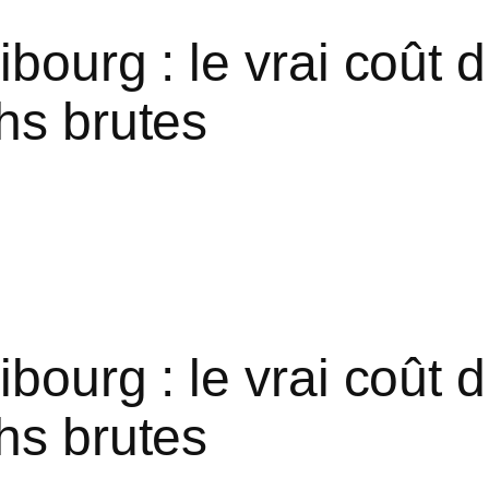
bourg : le vrai coût 
hs brutes
bourg : le vrai coût 
hs brutes