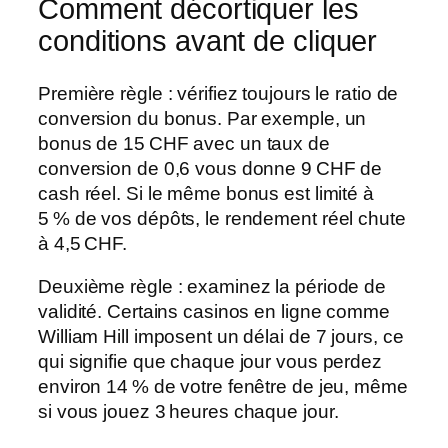
Comment décortiquer les
conditions avant de cliquer
Première règle : vérifiez toujours le ratio de
conversion du bonus. Par exemple, un
bonus de 15 CHF avec un taux de
conversion de 0,6 vous donne 9 CHF de
cash réel. Si le même bonus est limité à
5 % de vos dépôts, le rendement réel chute
à 4,5 CHF.
Deuxième règle : examinez la période de
validité. Certains casinos en ligne comme
William Hill imposent un délai de 7 jours, ce
qui signifie que chaque jour vous perdez
environ 14 % de votre fenêtre de jeu, même
si vous jouez 3 heures chaque jour.