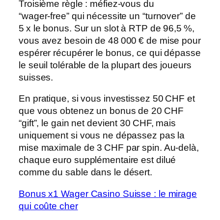
Troisième règle : méfiez‑vous du
“wager‑free” qui nécessite un “turnover” de
5 x le bonus. Sur un slot à RTP de 96,5 %,
vous avez besoin de 48 000 € de mise pour
espérer récupérer le bonus, ce qui dépasse
le seuil tolérable de la plupart des joueurs
suisses.
En pratique, si vous investissez 50 CHF et
que vous obtenez un bonus de 20 CHF
“gift”, le gain net devient 30 CHF, mais
uniquement si vous ne dépassez pas la
mise maximale de 3 CHF par spin. Au‑delà,
chaque euro supplémentaire est dilué
comme du sable dans le désert.
Bonus x1 Wager Casino Suisse : le mirage
qui coûte cher