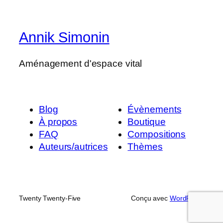
Annik Simonin
Aménagement d'espace vital
Blog
Évènements
À propos
Boutique
FAQ
Compositions
Auteurs/autrices
Thèmes
Twenty Twenty-Five
Conçu avec
WordPress