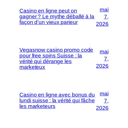
mai
Casino en ligne peut on
gagner ? Le mythe déballé à la
7,
façon d’un vieux parieur
2026
Vegasnow casino promo code
mai
pour free spins Suisse : la
7,
vérité qui dérange les
2026
marketeux
mai
Casino en ligne avec bonus du
lundi suisse : la vérité qui fâche
7,
les marketeurs
2026