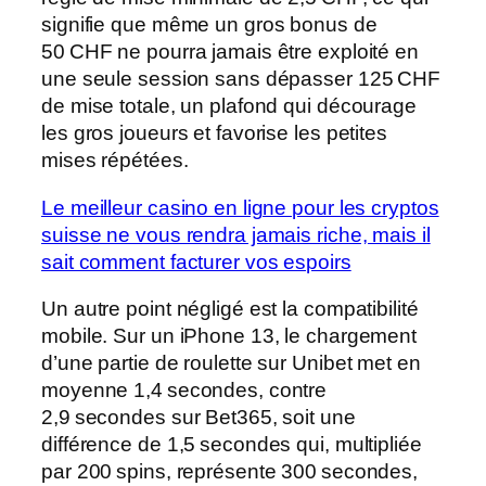
signifie que même un gros bonus de
50 CHF ne pourra jamais être exploité en
une seule session sans dépasser 125 CHF
de mise totale, un plafond qui décourage
les gros joueurs et favorise les petites
mises répétées.
Le meilleur casino en ligne pour les cryptos
suisse ne vous rendra jamais riche, mais il
sait comment facturer vos espoirs
Un autre point négligé est la compatibilité
mobile. Sur un iPhone 13, le chargement
d’une partie de roulette sur Unibet met en
moyenne 1,4 secondes, contre
2,9 secondes sur Bet365, soit une
différence de 1,5 secondes qui, multipliée
par 200 spins, représente 300 secondes,