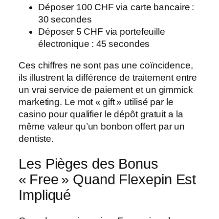
Déposer 100 CHF via carte bancaire :
30 secondes
Déposer 5 CHF via portefeuille
électronique : 45 secondes
Ces chiffres ne sont pas une coïncidence,
ils illustrent la différence de traitement entre
un vrai service de paiement et un gimmick
marketing. Le mot « gift » utilisé par le
casino pour qualifier le dépôt gratuit a la
même valeur qu’un bonbon offert par un
dentiste.
Les Pièges des Bonus
« Free » Quand Flexepin Est
Impliqué