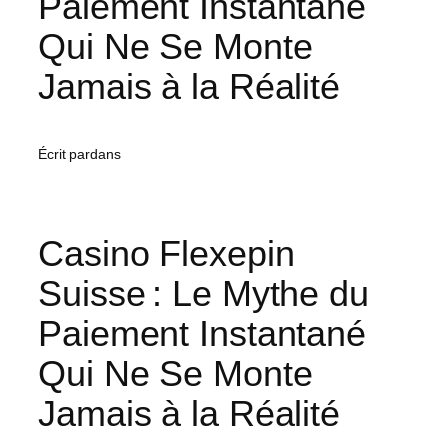
Paiement Instantané
Qui Ne Se Monte
Jamais à la Réalité
Écrit par
dans
Casino Flexepin
Suisse : Le Mythe du
Paiement Instantané
Qui Ne Se Monte
Jamais à la Réalité