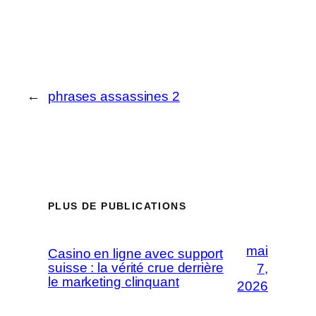
←
phrases assassines 2
PLUS DE PUBLICATIONS
mai
Casino en ligne avec support
suisse : la vérité crue derrière
7,
le marketing clinquant
2026