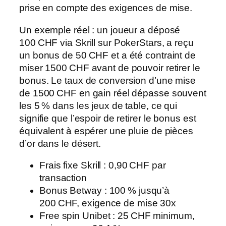
prise en compte des exigences de mise.
Un exemple réel : un joueur a déposé
100 CHF via Skrill sur PokerStars, a reçu
un bonus de 50 CHF et a été contraint de
miser 1500 CHF avant de pouvoir retirer le
bonus. Le taux de conversion d’une mise
de 1500 CHF en gain réel dépasse souvent
les 5 % dans les jeux de table, ce qui
signifie que l’espoir de retirer le bonus est
équivalent à espérer une pluie de pièces
d’or dans le désert.
Frais fixe Skrill : 0,90 CHF par
transaction
Bonus Betway : 100 % jusqu’à
200 CHF, exigence de mise 30x
Free spin Unibet : 25 CHF minimum,