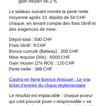
gain moyen 96,1 %
Le tableau suivant montre la perte nette
moyenne après 10 dépôts de 50 CHF
chaque, en tenant compte des frais Skrill et
des exigences de mise:
Dépot total : 500 CHF
Frais Skrill : 9 CHF
Bonus cumulé (Betway) : 200 CHF
Mise requise (30x) : 6000 CHF
Gain moyen (2% ROI) : 120 CHF
Perte nette : 389 CHF
Casino en ligne licence Anjouan : Le vrai
ticket d’entrée du chaos réglementaire
Le résultat est implacable : chaque joueur
qui croit pouvoir jouer « responsable » se