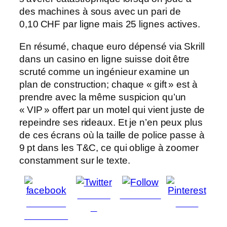
des machines à sous avec un pari de
0,10 CHF par ligne mais 25 lignes actives.
En résumé, chaque euro dépensé via Skrill
dans un casino en ligne suisse doit être
scruté comme un ingénieur examine un
plan de construction; chaque « gift » est à
prendre avec la même suspicion qu’un
« VIP » offert par un motel qui vient juste de
repeindre ses rideaux. Et je n’en peux plus
de ces écrans où la taille de police passe à
9 pt dans les T&C, ce qui oblige à zoomer
constamment sur le texte.
Post on
Follow us
Share on
Save
X
Facebook