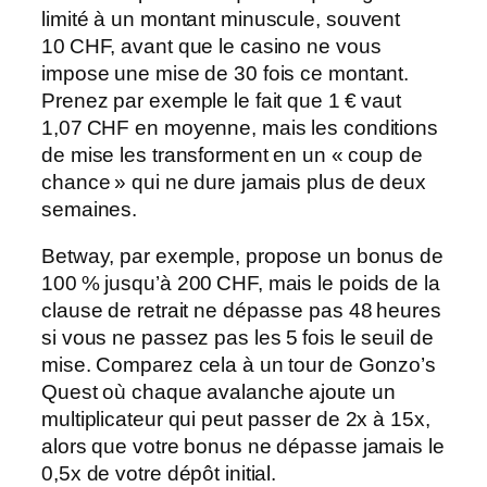
limité à un montant minuscule, souvent
10 CHF, avant que le casino ne vous
impose une mise de 30 fois ce montant.
Prenez par exemple le fait que 1 € vaut
1,07 CHF en moyenne, mais les conditions
de mise les transforment en un « coup de
chance » qui ne dure jamais plus de deux
semaines.
Betway, par exemple, propose un bonus de
100 % jusqu’à 200 CHF, mais le poids de la
clause de retrait ne dépasse pas 48 heures
si vous ne passez pas les 5 fois le seuil de
mise. Comparez cela à un tour de Gonzo’s
Quest où chaque avalanche ajoute un
multiplicateur qui peut passer de 2x à 15x,
alors que votre bonus ne dépasse jamais le
0,5x de votre dépôt initial.