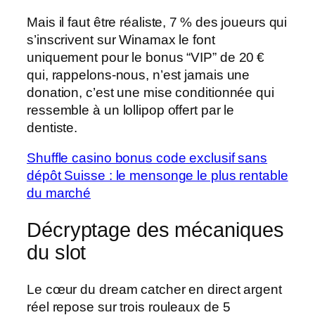
Mais il faut être réaliste, 7 % des joueurs qui
s’inscrivent sur Winamax le font
uniquement pour le bonus “VIP” de 20 €
qui, rappelons‑nous, n’est jamais une
donation, c’est une mise conditionnée qui
ressemble à un lollipop offert par le
dentiste.
Shuffle casino bonus code exclusif sans
dépôt Suisse : le mensonge le plus rentable
du marché
Décryptage des mécaniques
du slot
Le cœur du dream catcher en direct argent
réel repose sur trois rouleaux de 5