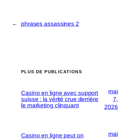
←
phrases assassines 2
PLUS DE PUBLICATIONS
mai
Casino en ligne avec support
suisse : la vérité crue derrière
7,
le marketing clinquant
2026
mai
Casino en ligne peut on