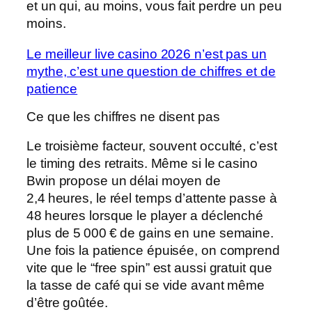
et un qui, au moins, vous fait perdre un peu
moins.
Le meilleur live casino 2026 n’est pas un
mythe, c’est une question de chiffres et de
patience
Ce que les chiffres ne disent pas
Le troisième facteur, souvent occulté, c’est
le timing des retraits. Même si le casino
Bwin propose un délai moyen de
2,4 heures, le réel temps d’attente passe à
48 heures lorsque le player a déclenché
plus de 5 000 € de gains en une semaine.
Une fois la patience épuisée, on comprend
vite que le “free spin” est aussi gratuit que
la tasse de café qui se vide avant même
d’être goûtée.