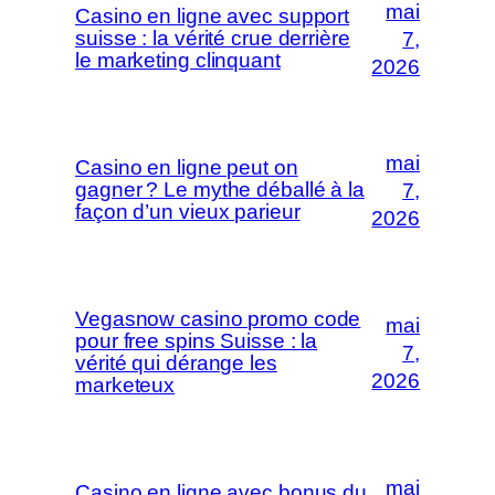
mai
Casino en ligne avec support
suisse : la vérité crue derrière
7,
le marketing clinquant
2026
mai
Casino en ligne peut on
gagner ? Le mythe déballé à la
7,
façon d’un vieux parieur
2026
Vegasnow casino promo code
mai
pour free spins Suisse : la
7,
vérité qui dérange les
2026
marketeux
mai
Casino en ligne avec bonus du