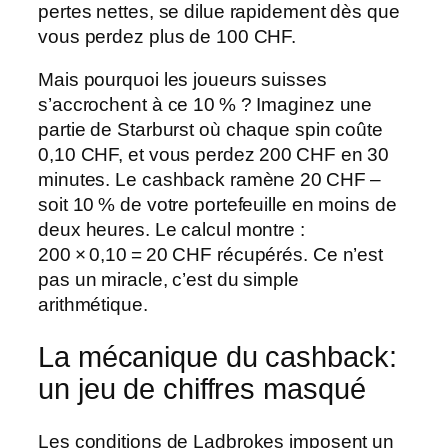
pertes nettes, se dilue rapidement dès que
vous perdez plus de 100 CHF.
Mais pourquoi les joueurs suisses
s’accrochent à ce 10 % ? Imaginez une
partie de Starburst où chaque spin coûte
0,10 CHF, et vous perdez 200 CHF en 30
minutes. Le cashback ramène 20 CHF –
soit 10 % de votre portefeuille en moins de
deux heures. Le calcul montre :
200 × 0,10 = 20 CHF récupérés. Ce n’est
pas un miracle, c’est du simple
arithmétique.
La mécanique du cashback:
un jeu de chiffres masqué
Les conditions de Ladbrokes imposent un