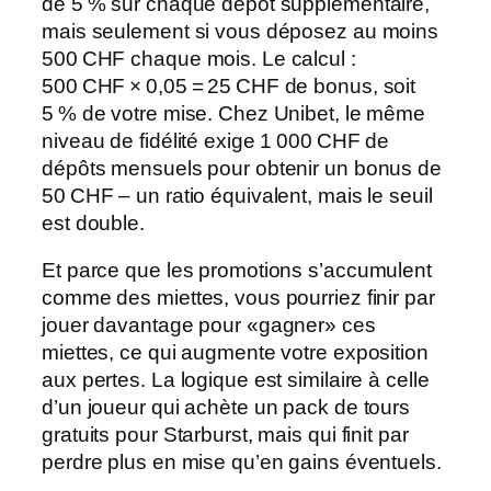
de 5 % sur chaque dépôt supplémentaire,
mais seulement si vous déposez au moins
500 CHF chaque mois. Le calcul :
500 CHF × 0,05 = 25 CHF de bonus, soit
5 % de votre mise. Chez Unibet, le même
niveau de fidélité exige 1 000 CHF de
dépôts mensuels pour obtenir un bonus de
50 CHF – un ratio équivalent, mais le seuil
est double.
Et parce que les promotions s’accumulent
comme des miettes, vous pourriez finir par
jouer davantage pour «gagner» ces
miettes, ce qui augmente votre exposition
aux pertes. La logique est similaire à celle
d’un joueur qui achète un pack de tours
gratuits pour Starburst, mais qui finit par
perdre plus en mise qu’en gains éventuels.