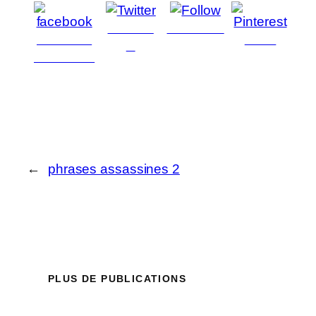
Post on
Follow us
Share on
Save
X
Facebook
←
phrases assassines 2
PLUS DE PUBLICATIONS