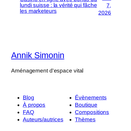
lundi suisse : la vérité qui fâche
7,
les marketeurs
2026
Annik Simonin
Aménagement d'espace vital
Blog
Évènements
À propos
Boutique
FAQ
Compositions
Auteurs/autrices
Thèmes