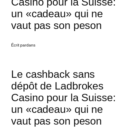
Casino pour la Suisse:
un «cadeau» qui ne
vaut pas son peson
Écrit par
dans
Le cashback sans
dépôt de Ladbrokes
Casino pour la Suisse:
un «cadeau» qui ne
vaut pas son peson