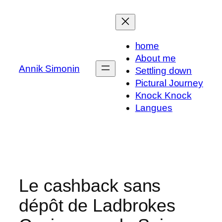
Aller
au
contenu
home
About me
Annik Simonin
Settling down
Pictural Journey
Knock Knock
Langues
Le cashback sans
dépôt de Ladbrokes