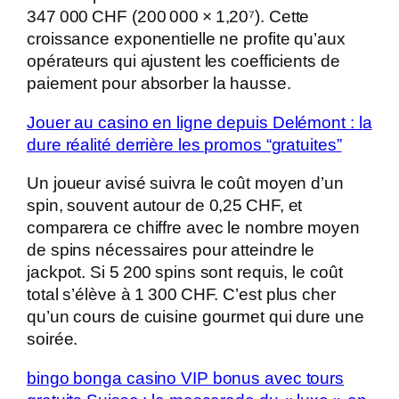
347 000 CHF (200 000 × 1,20⁷). Cette
croissance exponentielle ne profite qu’aux
opérateurs qui ajustent les coefficients de
paiement pour absorber la hausse.
Jouer au casino en ligne depuis Delémont : la
dure réalité derrière les promos “gratuites”
Un joueur avisé suivra le coût moyen d’un
spin, souvent autour de 0,25 CHF, et
comparera ce chiffre avec le nombre moyen
de spins nécessaires pour atteindre le
jackpot. Si 5 200 spins sont requis, le coût
total s’élève à 1 300 CHF. C’est plus cher
qu’un cours de cuisine gourmet qui dure une
soirée.
bingo bonga casino VIP bonus avec tours