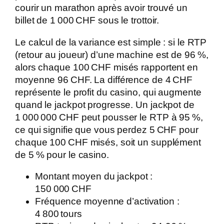
courir un marathon après avoir trouvé un
billet de 1 000 CHF sous le trottoir.
Le calcul de la variance est simple : si le RTP
(retour au joueur) d’une machine est de 96 %,
alors chaque 100 CHF misés rapportent en
moyenne 96 CHF. La différence de 4 CHF
représente le profit du casino, qui augmente
quand le jackpot progresse. Un jackpot de
1 000 000 CHF peut pousser le RTP à 95 %,
ce qui signifie que vous perdez 5 CHF pour
chaque 100 CHF misés, soit un supplément
de 5 % pour le casino.
Montant moyen du jackpot :
150 000 CHF
Fréquence moyenne d’activation :
4 800 tours