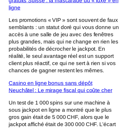
gratuits Suisse : la mascarade du « luxe » en
ligne
Les promotions « VIP » sont souvent de faux
semblants : un statut doré qui vous donne un
accès à une salle de jeu avec des fenêtres
plus grandes, mais qui ne change en rien les
probabilités de décrocher le jackpot. En
réalité, le seul avantage réel est un support
client plus réactif, ce qui ne sert à rien si vos
chances de gagner restent les mêmes.
Casino en ligne bonus sans dépôt
Neuchâtel : Le mirage fiscal qui coûte cher
Un test de 1 000 spins sur une machine à
sous jackpot en ligne a montré que le plus
gros gain était de 5 000 CHF, alors que le
jackpot affiché était de 300 000 CHF. L’écart