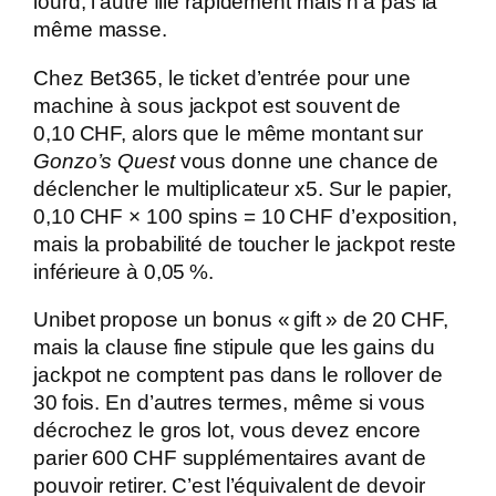
lourd, l’autre file rapidement mais n’a pas la
même masse.
Chez Bet365, le ticket d’entrée pour une
machine à sous jackpot est souvent de
0,10 CHF, alors que le même montant sur
Gonzo’s Quest
vous donne une chance de
déclencher le multiplicateur x5. Sur le papier,
0,10 CHF × 100 spins = 10 CHF d’exposition,
mais la probabilité de toucher le jackpot reste
inférieure à 0,05 %.
Unibet propose un bonus « gift » de 20 CHF,
mais la clause fine stipule que les gains du
jackpot ne comptent pas dans le rollover de
30 fois. En d’autres termes, même si vous
décrochez le gros lot, vous devez encore
parier 600 CHF supplémentaires avant de
pouvoir retirer. C’est l’équivalent de devoir