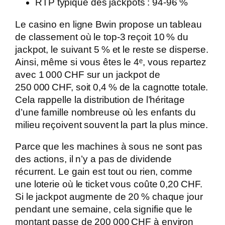
RTP typique des jackpots : 94‑96 %
Le casino en ligne Bwin propose un tableau
de classement où le top‑3 reçoit 10 % du
jackpot, le suivant 5 % et le reste se disperse.
Ainsi, même si vous êtes le 4ᵉ, vous repartez
avec 1 000 CHF sur un jackpot de
250 000 CHF, soit 0,4 % de la cagnotte totale.
Cela rappelle la distribution de l’héritage
d’une famille nombreuse où les enfants du
milieu reçoivent souvent la part la plus mince.
Parce que les machines à sous ne sont pas
des actions, il n’y a pas de dividende
récurrent. Le gain est tout ou rien, comme
une loterie où le ticket vous coûte 0,20 CHF.
Si le jackpot augmente de 20 % chaque jour
pendant une semaine, cela signifie que le
montant passe de 200 000 CHF à environ