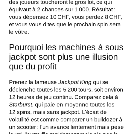
des joueurs toucheront le gros lot, ce qui
équivaut à 2 chances sur 1 000. Résultat :
vous dépensez 10 CHF, vous perdez 8 CHF,
et vous vous dites que le prochain spin sera
le vôtre.
Pourquoi les machines à sous
jackpot sont plus une illusion
que du profit
Prenez la fameuse
Jackpot King
qui se
déclenche toutes les 5 200 tours, soit environ
12 heures de jeu continu. Comparez cela à
Starburst
, qui paie en moyenne toutes les
12 spins, mais sans jackpot. L’écart de
volatilité est comme comparer un bulldozer à
un scooter : l’un avance lentement mais pèse