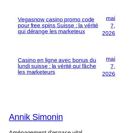
mai
Vegasnow casino promo code
pour free spins Suisse : la vérité
7,
qui dérange les marketeux
2026
mai
Casino en ligne avec bonus du
lundi suisse : la vérité qui fâche
7,
les marketeurs
2026
Annik Simonin
Aménagement d'espace vital