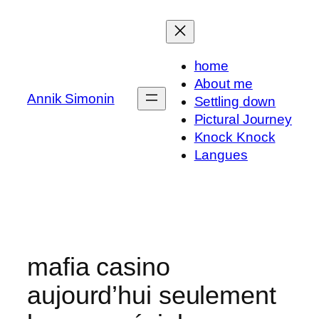
Aller
au
contenu
home
About me
Annik Simonin
Settling down
Pictural Journey
Knock Knock
Langues
mafia casino
aujourd’hui seulement