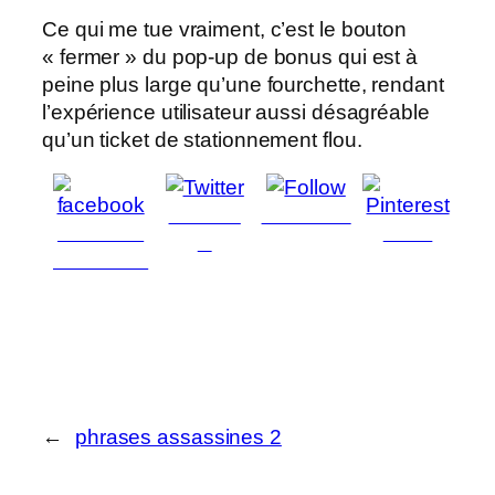
Ce qui me tue vraiment, c’est le bouton
« fermer » du pop‑up de bonus qui est à
peine plus large qu’une fourchette, rendant
l’expérience utilisateur aussi désagréable
qu’un ticket de stationnement flou.
Post on
Follow us
Share on
Save
X
Facebook
←
phrases assassines 2