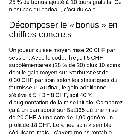
25 % de bonus ajouté à 10 tours gratuits. Ce
n’est pas du cadeau, c’est du calcul.
Décomposer le « bonus » en
chiffres concrets
Un joueur suisse moyen mise 20 CHF par
session. Avec le code, il reçoit 5 CHF
supplémentaires (25 % de 20) plus 10 spins
dont le gain moyen sur Starburst est de
0,30 CHF par spin selon les statistiques du
fournisseur. Au final, le gain additionnel
s’élève à 5 + 3 = 8 CHF, soit 40 %
d’augmentation de la mise initiale. Comparez
ça à un pari sportif sur Bet365 où une mise
de 20 CHF à une cote de 1,90 génère un
profit de 18 CHF. Le « free spin » semble
séduisant, mais il s’avère moins rentable.