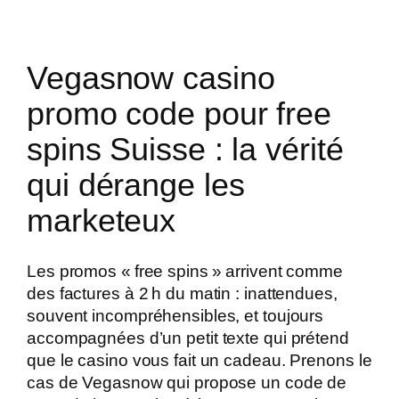
Vegasnow casino
promo code pour free
spins Suisse : la vérité
qui dérange les
marketeux
Les promos « free spins » arrivent comme
des factures à 2 h du matin : inattendues,
souvent incompréhensibles, et toujours
accompagnées d’un petit texte qui prétend
que le casino vous fait un cadeau. Prenons le
cas de Vegasnow qui propose un code de