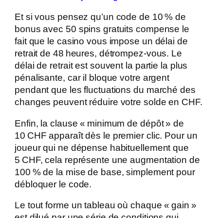
Et si vous pensez qu’un code de 10 % de
bonus avec 50 spins gratuits compense le
fait que le casino vous impose un délai de
retrait de 48 heures, détrompez‑vous. Le
délai de retrait est souvent la partie la plus
pénalisante, car il bloque votre argent
pendant que les fluctuations du marché des
changes peuvent réduire votre solde en CHF.
Enfin, la clause « minimum de dépôt » de
10 CHF apparaît dès le premier clic. Pour un
joueur qui ne dépense habituellement que
5 CHF, cela représente une augmentation de
100 % de la mise de base, simplement pour
débloquer le code.
Le tout forme un tableau où chaque « gain »
est dilué par une série de conditions qui,