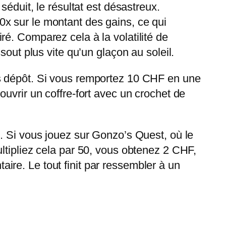
éduit, le résultat est désastreux.
x sur le montant des gains, ce qui
é. Comparez cela à la volatilité de
out plus vite qu’un glaçon au soleil.
s dépôt. Si vous remportez 10 CHF en une
uvrir un coffre-fort avec un crochet de
. Si vous jouez sur Gonzo’s Quest, où le
ltipliez cela par 50, vous obtenez 2 CHF,
re. Le tout finit par ressembler à un