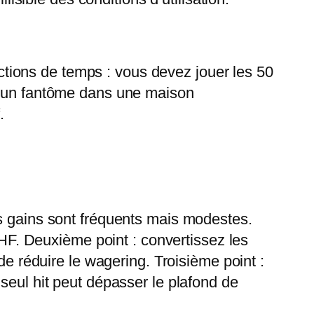
ictions de temps : vous devez jouer les 50
me un fantôme dans une maison
.
s gains sont fréquents mais modestes.
CHF. Deuxième point : convertissez les
de réduire le wagering. Troisième point :
seul hit peut dépasser le plafond de