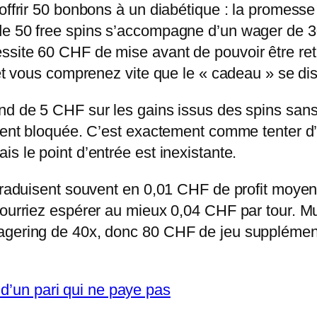
ffrir 50 bonbons à un diabétique : la promesse s
e 50 free spins s’accompagne d’un wager de 30
ite 60 CHF de mise avant de pouvoir être retir
et vous comprenez vite que le « cadeau » se diss
nd de 5 CHF sur les gains issus des spins san
ment bloquée. C’est exactement comme tenter d’o
s le point d’entrée est inexistante.
traduisent souvent en 0,01 CHF de profit moyen
ourriez espérer au mieux 0,04 CHF par tour. Mu
gering de 40x, donc 80 CHF de jeu supplémentai
e d’un pari qui ne paye pas