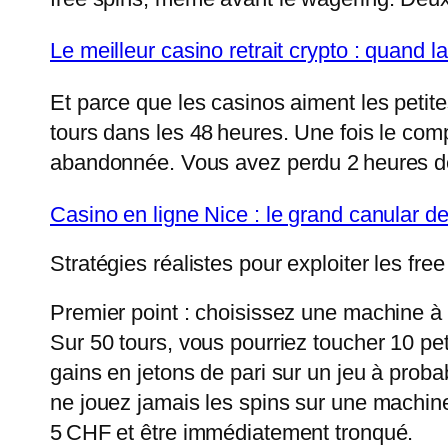
Le meilleur casino retrait crypto : quand la
Et parce que les casinos aiment les petite
tours dans les 48 heures. Une fois le co
abandonnée. Vous avez perdu 2 heures de v
Casino en ligne Nice : le grand canular d
Stratégies réalistes pour exploiter les free
Premier point : choisissez une machine à
Sur 50 tours, vous pourriez toucher 10 pet
gains en jetons de pari sur un jeu à proba
ne jouez jamais les spins sur une machine
5 CHF et être immédiatement tronqué.