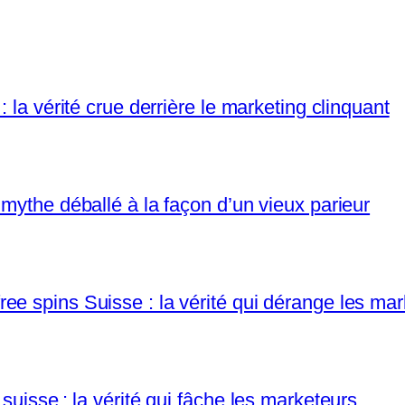
 la vérité crue derrière le marketing clinquant
mythe déballé à la façon d’un vieux parieur
e spins Suisse : la vérité qui dérange les ma
suisse : la vérité qui fâche les marketeurs