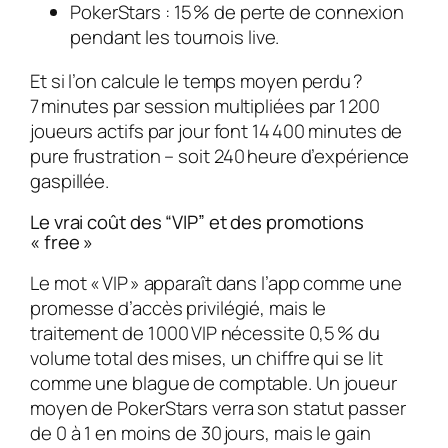
PokerStars : 15 % de perte de connexion
pendant les tournois live.
Et si l’on calcule le temps moyen perdu ?
7 minutes par session multipliées par 1 200
joueurs actifs par jour font 14 400 minutes de
pure frustration – soit 240 heure d’expérience
gaspillée.
Le vrai coût des “VIP” et des promotions
« free »
Le mot « VIP » apparaît dans l’app comme une
promesse d’accès privilégié, mais le
traitement de 1 000 VIP nécessite 0,5 % du
volume total des mises, un chiffre qui se lit
comme une blague de comptable. Un joueur
moyen de PokerStars verra son statut passer
de 0 à 1 en moins de 30 jours, mais le gain