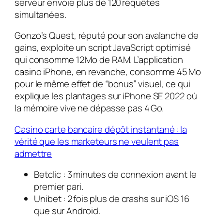
serveur envoie plus de 120 requêtes
simultanées.
Gonzo’s Quest, réputé pour son avalanche de
gains, exploite un script JavaScript optimisé
qui consomme 12 Mo de RAM. L’application
casino iPhone, en revanche, consomme 45 Mo
pour le même effet de “bonus” visuel, ce qui
explique les plantages sur iPhone SE 2022 où
la mémoire vive ne dépasse pas 4 Go.
Casino carte bancaire dépôt instantané : la
vérité que les marketeurs ne veulent pas
admettre
Betclic : 3 minutes de connexion avant le
premier pari.
Unibet : 2 fois plus de crashs sur iOS 16
que sur Android.