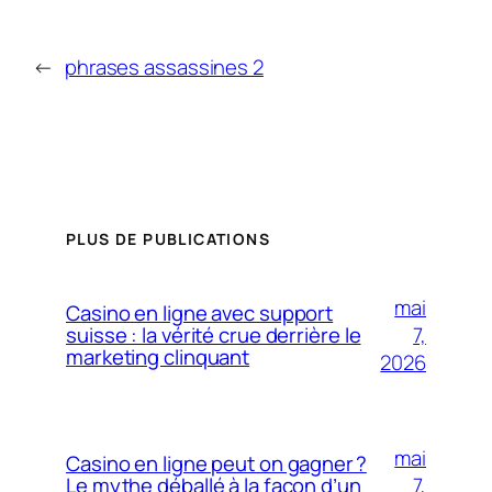
←
phrases assassines 2
PLUS DE PUBLICATIONS
mai
Casino en ligne avec support
7,
suisse : la vérité crue derrière le
marketing clinquant
2026
mai
Casino en ligne peut on gagner ?
7,
Le mythe déballé à la façon d’un