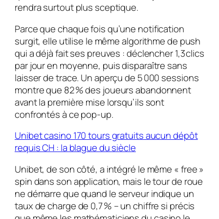
rendra surtout plus sceptique.
Parce que chaque fois qu’une notification
surgit, elle utilise le même algorithme de push
qui a déjà fait ses preuves : déclencher 1,3 clics
par jour en moyenne, puis disparaître sans
laisser de trace. Un aperçu de 5 000 sessions
montre que 82 % des joueurs abandonnent
avant la première mise lorsqu’ils sont
confrontés à ce pop‑up.
Unibet casino 170 tours gratuits aucun dépôt
requis CH : la blague du siècle
Unibet, de son côté, a intégré le même « free »
spin dans son application, mais le tour de roue
ne démarre que quand le serveur indique un
taux de charge de 0,7 % – un chiffre si précis
que même les mathématiciens du casino le