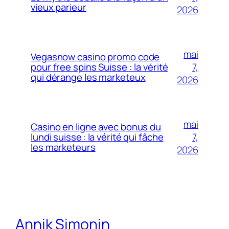
vieux parieur
2026
mai
Vegasnow casino promo code
7,
pour free spins Suisse : la vérité
qui dérange les marketeux
2026
mai
Casino en ligne avec bonus du
7,
lundi suisse : la vérité qui fâche
les marketeurs
2026
Annik Simonin