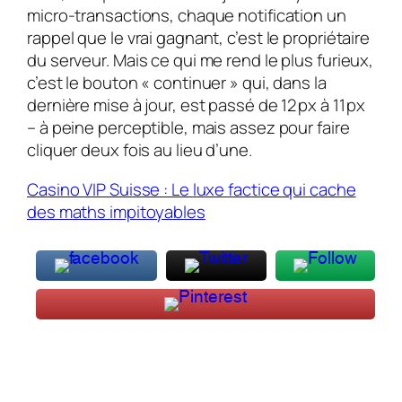
micro‑transactions, chaque notification un
rappel que le vrai gagnant, c’est le propriétaire
du serveur. Mais ce qui me rend le plus furieux,
c’est le bouton « continuer » qui, dans la
dernière mise à jour, est passé de 12 px à 11 px
– à peine perceptible, mais assez pour faire
cliquer deux fois au lieu d’une.
Casino VIP Suisse : Le luxe factice qui cache
des maths impitoyables