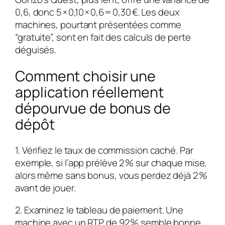
0,6, donc 5 × 0,10 × 0,6 = 0,30 €. Les deux
machines, pourtant présentées comme
“gratuite”, sont en fait des calculs de perte
déguisés.
Comment choisir une
application réellement
dépourvue de bonus de
dépôt
1. Vérifiez le taux de commission caché. Par
exemple, si l’app prélève 2 % sur chaque mise,
alors même sans bonus, vous perdez déjà 2 %
avant de jouer.
2. Examinez le tableau de paiement. Une
machine avec un RTP de 92 % semble bonne,