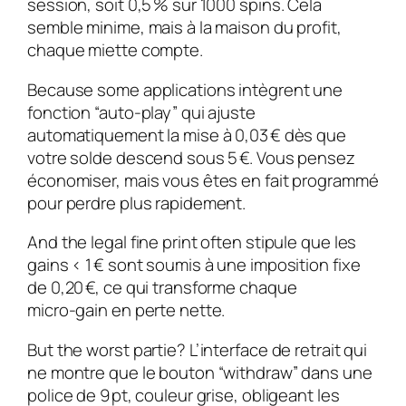
session, soit 0,5 % sur 1000 spins. Cela
semble minime, mais à la maison du profit,
chaque miette compte.
Because some applications intègrent une
fonction “auto‑play” qui ajuste
automatiquement la mise à 0,03 € dès que
votre solde descend sous 5 €. Vous pensez
économiser, mais vous êtes en fait programmé
pour perdre plus rapidement.
And the legal fine print often stipule que les
gains < 1 € sont soumis à une imposition fixe
de 0,20 €, ce qui transforme chaque
micro‑gain en perte nette.
But the worst partie? L’interface de retrait qui
ne montre que le bouton “withdraw” dans une
police de 9 pt, couleur grise, obligeant les