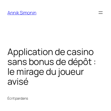
Aller
au
Annik Simonin
contenu
Application de casino
sans bonus de dépôt :
le mirage du joueur
avisé
Écrit par
dans