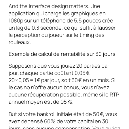
And the interface design matters. Une
application qui charge les graphiques en
1080p sur un téléphone de 5,5 pouces crée
un lag de 0,3 seconde, ce qui suffit à fausser
la perception du joueur sur le timing des
rouleaux.
Exemple de calcul de rentabilité sur 30 jours
Supposons que vous jouiez 20 parties par
jour, chaque partie coûtant 0,05 €.
20 × 0,05 = 1 € par jour, soit 30 € en un mois. Si
le casino n’offre aucun bonus, vous n’avez
aucune récupération possible, même si le RTP
annuel moyen est de 95 %.
But si votre bankroll initiale était de 50 €, vous
avez dépensé 60 % de votre capital en 30
jours, sans aucune compensation. Vous auriez