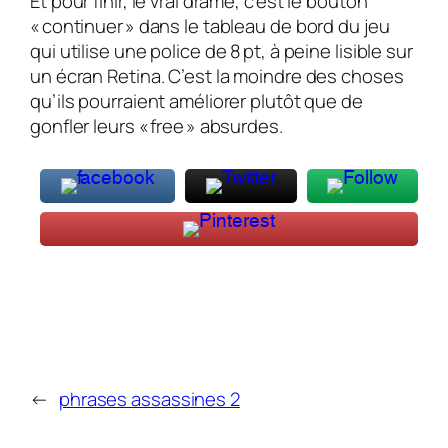
Et pour finir, le vrai drame, c’est le bouton
« continuer » dans le tableau de bord du jeu
qui utilise une police de 8 pt, à peine lisible sur
un écran Retina. C’est la moindre des choses
qu’ils pourraient améliorer plutôt que de
gonfler leurs « free » absurdes.
←
phrases assassines 2