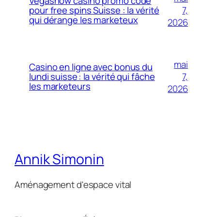
Vegasnow casino promo code
7,
pour free spins Suisse : la vérité
qui dérange les marketeux
2026
mai
Casino en ligne avec bonus du
7,
lundi suisse : la vérité qui fâche
les marketeurs
2026
Annik Simonin
Aménagement d'espace vital