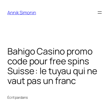
Aller
au
Annik Simonin
contenu
Bahigo Casino promo
code pour free spins
Suisse : le tuyau qui ne
vaut pas un franc
Écrit par
dans