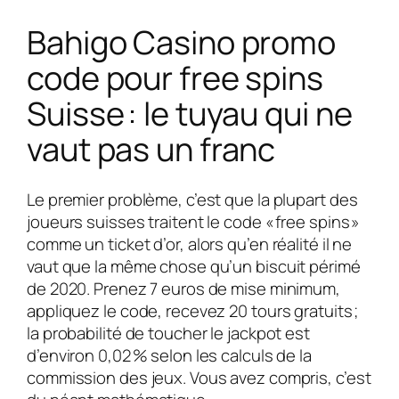
Bahigo Casino promo
code pour free spins
Suisse : le tuyau qui ne
vaut pas un franc
Le premier problème, c’est que la plupart des
joueurs suisses traitent le code « free spins »
comme un ticket d’or, alors qu’en réalité il ne
vaut que la même chose qu’un biscuit périmé
de 2020. Prenez 7 euros de mise minimum,
appliquez le code, recevez 20 tours gratuits ;
la probabilité de toucher le jackpot est
d’environ 0,02 % selon les calculs de la
commission des jeux. Vous avez compris, c’est