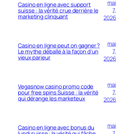
mai
Casino en ligne avec support
7,
suisse : la vérité crue derrière le
marketing clinquant
2026
mai
Casino en ligne peut on gagner ?
7,
Le mythe déballé à la façon d’un
vieux parieur
2026
mai
Vegasnow casino promo code
7,
pour free spins Suisse : la vérité
qui dérange les marketeux
2026
mai
Casino en ligne avec bonus du
7,
lundi suisse : la vérité qui fâche