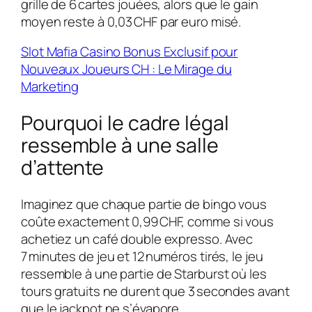
grille de 6 cartes jouées, alors que le gain
moyen reste à 0,03 CHF par euro misé.
Slot Mafia Casino Bonus Exclusif pour
Nouveaux Joueurs CH : Le Mirage du
Marketing
Pourquoi le cadre légal
ressemble à une salle
d’attente
Imaginez que chaque partie de bingo vous
coûte exactement 0,99 CHF, comme si vous
achetiez un café double expresso. Avec
7 minutes de jeu et 12 numéros tirés, le jeu
ressemble à une partie de Starburst où les
tours gratuits ne durent que 3 secondes avant
que le jackpot ne s’évapore.