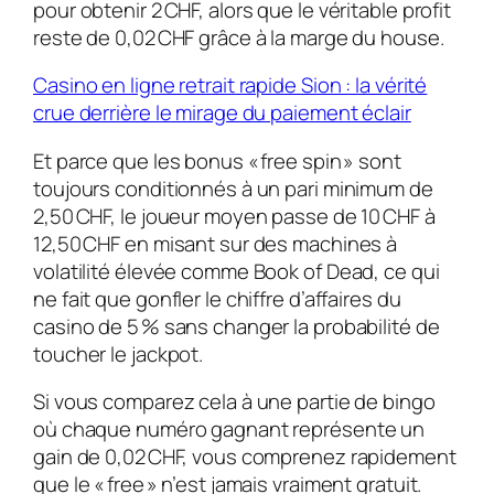
pour obtenir 2 CHF, alors que le véritable profit
reste de 0,02 CHF grâce à la marge du house.
Casino en ligne retrait rapide Sion : la vérité
crue derrière le mirage du paiement éclair
Et parce que les bonus « free spin » sont
toujours conditionnés à un pari minimum de
2,50 CHF, le joueur moyen passe de 10 CHF à
12,50 CHF en misant sur des machines à
volatilité élevée comme Book of Dead, ce qui
ne fait que gonfler le chiffre d’affaires du
casino de 5 % sans changer la probabilité de
toucher le jackpot.
Si vous comparez cela à une partie de bingo
où chaque numéro gagnant représente un
gain de 0,02 CHF, vous comprenez rapidement
que le « free » n’est jamais vraiment gratuit.