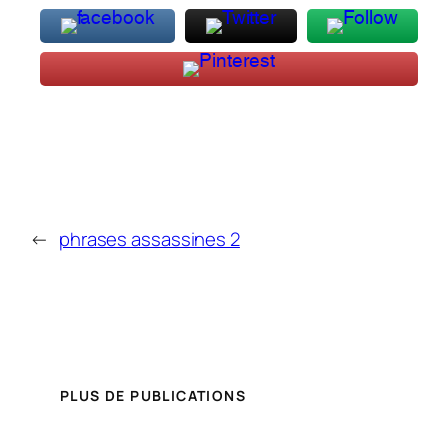
←
phrases assassines 2
PLUS DE PUBLICATIONS