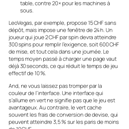
table, contre 20 × pour les machines à
sous.
LeoVegas, par exemple, propose 15 CHF sans
dépôt, mais impose une fenêtre de 24 h. Un
joueur qui joue 2 CHF par spin devra atteindre
300 spins pour remplir l’exigence, soit 600 CHF
de mise, et tout cela dans une journée. Le
temps moyen passé à charger une page vaut
déjà 30 seconds, ce qui réduit le temps de jeu
effectif de 10 %.
And, ne vous laissez pas tromper par la
couleur de l’interface. Une interface qui
s’allume en vert ne signifie pas que le jeu est
avantageux. Au contraire, le vert cache
souvent les frais de conversion de devise, qui
peuvent atteindre 3,5 % sur les paris de moins
de 10 CHF.