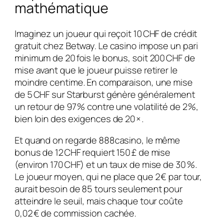
mathématique
Imaginez un joueur qui reçoit 10 CHF de crédit
gratuit chez Betway. Le casino impose un pari
minimum de 20 fois le bonus, soit 200 CHF de
mise avant que le joueur puisse retirer le
moindre centime. En comparaison, une mise
de 5 CHF sur Starburst génère généralement
un retour de 97 % contre une volatilité de 2 %,
bien loin des exigences de 20 × .
Et quand on regarde 888casino, le même
bonus de 12 CHF requiert 150 £ de mise
(environ 170 CHF) et un taux de mise de 30 %.
Le joueur moyen, qui ne place que 2 € par tour,
aurait besoin de 85 tours seulement pour
atteindre le seuil, mais chaque tour coûte
0,02 € de commission cachée.