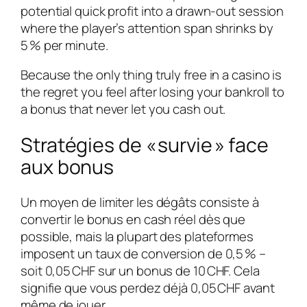
potential quick profit into a drawn‑out session
where the player’s attention span shrinks by
5 % per minute.
Because the only thing truly free in a casino is
the regret you feel after losing your bankroll to
a bonus that never let you cash out.
Stratégies de « survie » face
aux bonus
Un moyen de limiter les dégâts consiste à
convertir le bonus en cash réel dès que
possible, mais la plupart des plateformes
imposent un taux de conversion de 0,5 % –
soit 0,05 CHF sur un bonus de 10 CHF. Cela
signifie que vous perdez déjà 0,05 CHF avant
même de jouer.