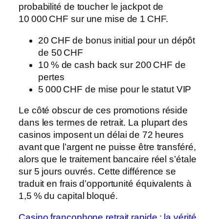
probabilité de toucher le jackpot de
10 000 CHF sur une mise de 1 CHF.
20 CHF de bonus initial pour un dépôt
de 50 CHF
10 % de cash back sur 200 CHF de
pertes
5 000 CHF de mise pour le statut VIP
Le côté obscur de ces promotions réside
dans les termes de retrait. La plupart des
casinos imposent un délai de 72 heures
avant que l’argent ne puisse être transféré,
alors que le traitement bancaire réel s’étale
sur 5 jours ouvrés. Cette différence se
traduit en frais d’opportunité équivalents à
1,5 % du capital bloqué.
Casino francophone retrait rapide : la vérité