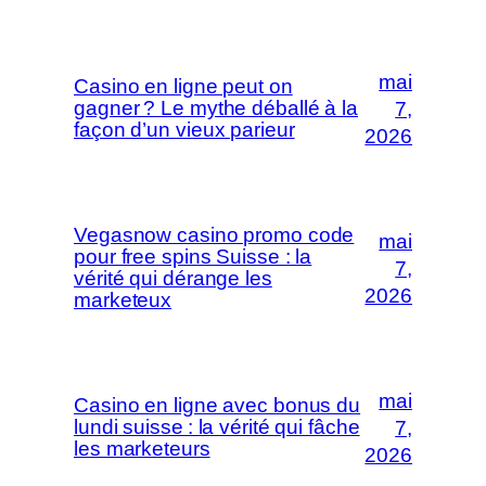
mai
Casino en ligne peut on
gagner ? Le mythe déballé à la
7,
façon d’un vieux parieur
2026
Vegasnow casino promo code
mai
pour free spins Suisse : la
7,
vérité qui dérange les
2026
marketeux
mai
Casino en ligne avec bonus du
lundi suisse : la vérité qui fâche
7,
les marketeurs
2026