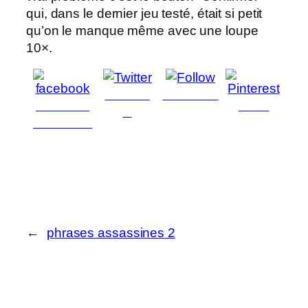
qui, dans le dernier jeu testé, était si petit
qu’on le manque même avec une loupe
10×.
Post on
Follow us
Share on
Save
X
Facebook
←
phrases assassines 2