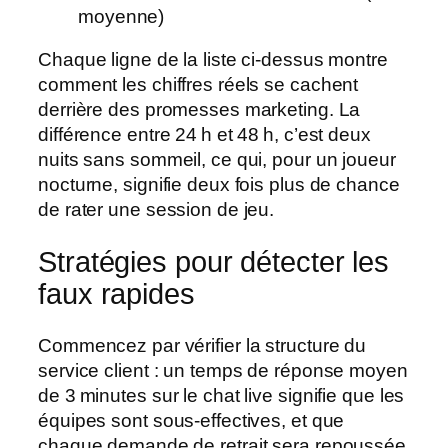
moyenne)
Chaque ligne de la liste ci‑dessus montre
comment les chiffres réels se cachent
derrière des promesses marketing. La
différence entre 24 h et 48 h, c’est deux
nuits sans sommeil, ce qui, pour un joueur
nocturne, signifie deux fois plus de chance
de rater une session de jeu.
Stratégies pour détecter les
faux rapides
Commencez par vérifier la structure du
service client : un temps de réponse moyen
de 3 minutes sur le chat live signifie que les
équipes sont sous‑effectives, et que
chaque demande de retrait sera repoussée