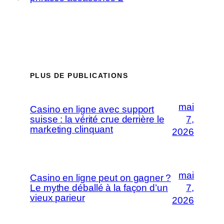
PLUS DE PUBLICATIONS
mai
Casino en ligne avec support
suisse : la vérité crue derrière le
7,
marketing clinquant
2026
mai
Casino en ligne peut on gagner ?
Le mythe déballé à la façon d’un
7,
vieux parieur
2026