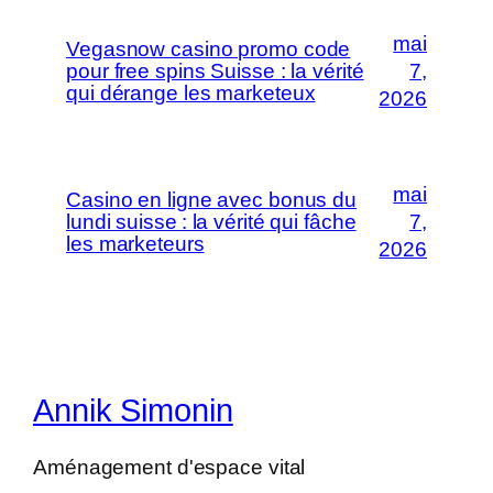
mai
Vegasnow casino promo code
pour free spins Suisse : la vérité
7,
qui dérange les marketeux
2026
mai
Casino en ligne avec bonus du
lundi suisse : la vérité qui fâche
7,
les marketeurs
2026
Annik Simonin
Aménagement d'espace vital