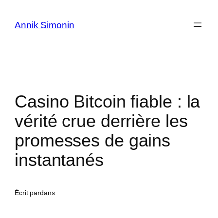
Aller
au
Annik Simonin
contenu
Casino Bitcoin fiable : la
vérité crue derrière les
promesses de gains
instantanés
Écrit par
dans