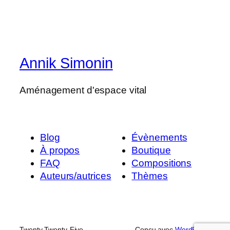
Annik Simonin
Aménagement d'espace vital
Blog
Évènements
À propos
Boutique
FAQ
Compositions
Auteurs/autrices
Thèmes
Twenty Twenty-Five
Conçu avec
WordPress