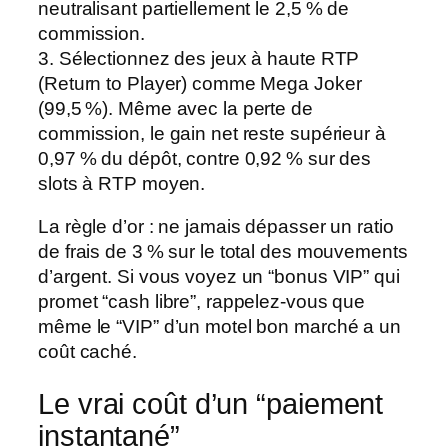
neutralisant partiellement le 2,5 % de
commission.
3. Sélectionnez des jeux à haute RTP
(Return to Player) comme Mega Joker
(99,5 %). Même avec la perte de
commission, le gain net reste supérieur à
0,97 % du dépôt, contre 0,92 % sur des
slots à RTP moyen.
La règle d’or : ne jamais dépasser un ratio
de frais de 3 % sur le total des mouvements
d’argent. Si vous voyez un “bonus VIP” qui
promet “cash libre”, rappelez‑vous que
même le “VIP” d’un motel bon marché a un
coût caché.
Le vrai coût d’un “paiement
instantané”