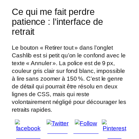
Ce qui me fait perdre
patience : l’interface de
retrait
Le bouton « Retirer tout » dans l’onglet
Cashlib est si petit qu’on le confond avec le
texte « Annuler ». La police est de 9 px,
couleur gris clair sur fond blanc, impossible
à lire sans zoomer à 150 %. C’est le genre
de détail qui pourrait être résolu en deux
lignes de CSS, mais qui reste
volontairement négligé pour décourager les
retraits rapides.
Post on
Follow us
Share on
Save
X