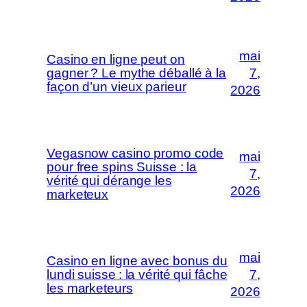
mai
Casino en ligne peut on
gagner ? Le mythe déballé à la
7,
façon d’un vieux parieur
2026
Vegasnow casino promo code
mai
pour free spins Suisse : la
7,
vérité qui dérange les
2026
marketeux
mai
Casino en ligne avec bonus du
lundi suisse : la vérité qui fâche
7,
les marketeurs
2026