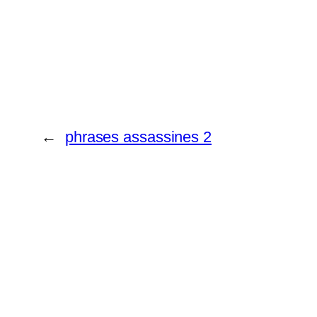
←
phrases assassines 2