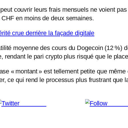
eut couvrir leurs frais mensuels ne voient pas
1,5 CHF en moins de deux semaines.
ité crue derrière la façade digitale
tilité moyenne des cours du Dogecoin (12 %) dé
, rendant le pari crypto plus risqué que le place
a case « montant » est tellement petite que mêm
r, ce qui rend le processus plus frustrant que l
Post on X
Follow 