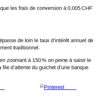
 que les frais de conversion à 0,005 CHF
passe de loin le taux d’intérêt annuel de
ment traditionnel.
e en zoomant à 150 % on peine à saisir le
a file d’attente du guichet d’une banque
us
Save