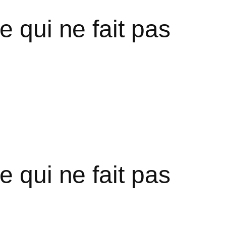
e qui ne fait pas
e qui ne fait pas