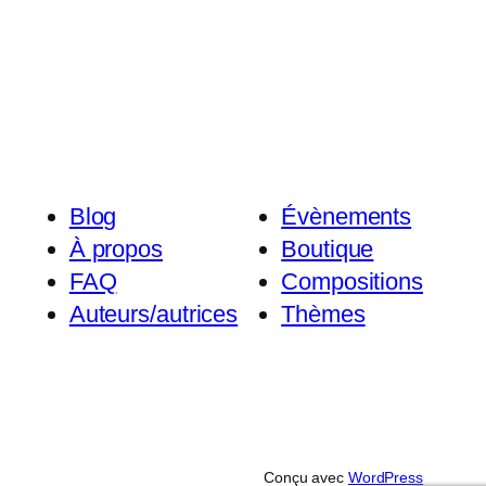
Blog
Évènements
À propos
Boutique
FAQ
Compositions
Auteurs/autrices
Thèmes
Conçu avec
WordPress