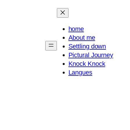
home
About me
Settling down
Pictural Journey
Knock Knock
Langues