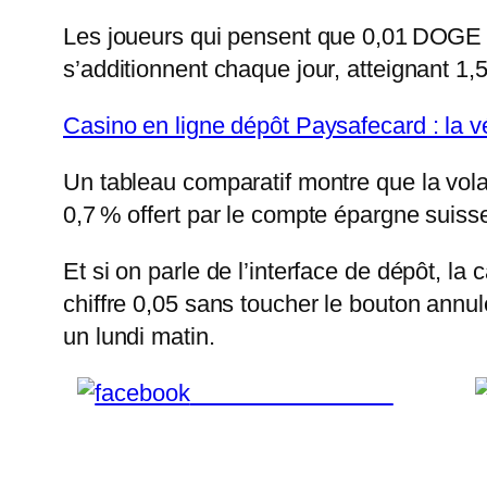
Les joueurs qui pensent que 0,01 DOGE p
s’additionnent chaque jour, atteignant 
Casino en ligne dépôt Paysafecard : la vér
Un tableau comparatif montre que la vola
0,7 % offert par le compte épargne suisse
Et si on parle de l’interface de dépôt, l
chiffre 0,05 sans toucher le bouton annule
un lundi matin.
Share on Facebook