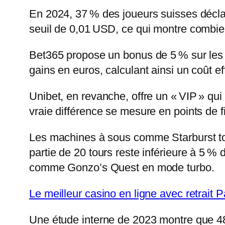
En 2024, 37 % des joueurs suisses déclar
seuil de 0,01 USD, ce qui montre combien
Bet365 propose un bonus de 5 % sur les 
gains en euros, calculant ainsi un coût e
Unibet, en revanche, offre un « VIP » qui
vraie différence se mesure en points de f
Les machines à sous comme Starburst tou
partie de 20 tours reste inférieure à 5 % 
comme Gonzo’s Quest en mode turbo.
Le meilleur casino en ligne avec retrait 
Une étude interne de 2023 montre que 48 m