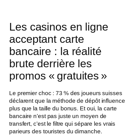
Les casinos en ligne
acceptant carte
bancaire : la réalité
brute derrière les
promos « gratuites »
Le premier choc : 73 % des joueurs suisses
déclarent que la méthode de dépôt influence
plus que la taille du bonus. Et oui, la carte
bancaire n’est pas juste un moyen de
transfert, c’est le filtre qui sépare les vrais
parieurs des touristes du dimanche.