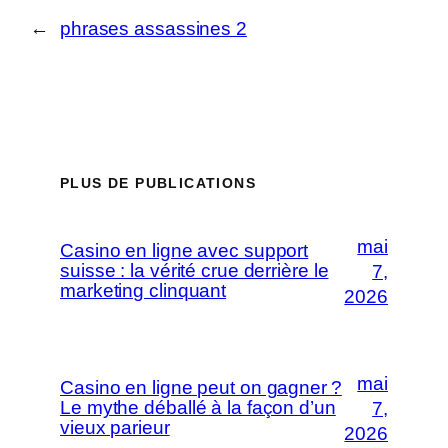
←
phrases assassines 2
PLUS DE PUBLICATIONS
mai
Casino en ligne avec support
suisse : la vérité crue derrière le
7,
marketing clinquant
2026
mai
Casino en ligne peut on gagner ?
Le mythe déballé à la façon d’un
7,
vieux parieur
2026