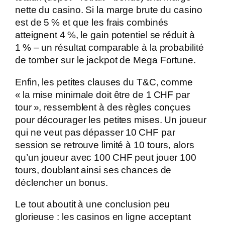
nette du casino. Si la marge brute du casino
est de 5 % et que les frais combinés
atteignent 4 %, le gain potentiel se réduit à
1 % – un résultat comparable à la probabilité
de tomber sur le jackpot de Mega Fortune.
Enfin, les petites clauses du T&C, comme
« la mise minimale doit être de 1 CHF par
tour », ressemblent à des règles conçues
pour décourager les petites mises. Un joueur
qui ne veut pas dépasser 10 CHF par
session se retrouve limité à 10 tours, alors
qu’un joueur avec 100 CHF peut jouer 100
tours, doublant ainsi ses chances de
déclencher un bonus.
Le tout aboutit à une conclusion peu
glorieuse : les casinos en ligne acceptant