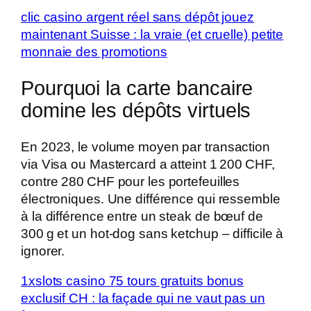
clic casino argent réel sans dépôt jouez
maintenant Suisse : la vraie (et cruelle) petite
monnaie des promotions
Pourquoi la carte bancaire
domine les dépôts virtuels
En 2023, le volume moyen par transaction
via Visa ou Mastercard a atteint 1 200 CHF,
contre 280 CHF pour les portefeuilles
électroniques. Une différence qui ressemble
à la différence entre un steak de bœuf de
300 g et un hot‑dog sans ketchup – difficile à
ignorer.
1xslots casino 75 tours gratuits bonus
exclusif CH : la façade qui ne vaut pas un