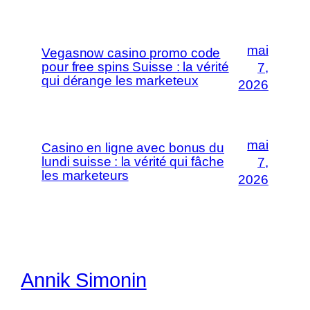
mai
Vegasnow casino promo code
pour free spins Suisse : la vérité
7,
qui dérange les marketeux
2026
mai
Casino en ligne avec bonus du
lundi suisse : la vérité qui fâche
7,
les marketeurs
2026
Annik Simonin