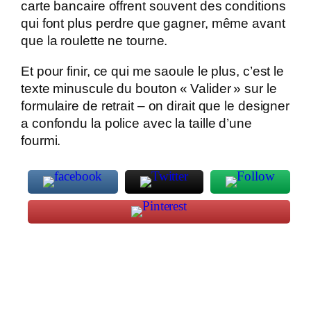
carte bancaire offrent souvent des conditions
qui font plus perdre que gagner, même avant
que la roulette ne tourne.
Et pour finir, ce qui me saoule le plus, c’est le
texte minuscule du bouton « Valider » sur le
formulaire de retrait – on dirait que le designer
a confondu la police avec la taille d’une
fourmi.