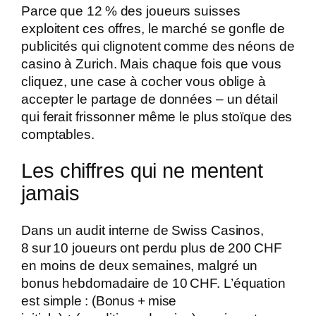
Parce que 12 % des joueurs suisses
exploitent ces offres, le marché se gonfle de
publicités qui clignotent comme des néons de
casino à Zurich. Mais chaque fois que vous
cliquez, une case à cocher vous oblige à
accepter le partage de données – un détail
qui ferait frissonner même le plus stoïque des
comptables.
Les chiffres qui ne mentent
jamais
Dans un audit interne de Swiss Casinos,
8 sur 10 joueurs ont perdu plus de 200 CHF
en moins de deux semaines, malgré un
bonus hebdomadaire de 10 CHF. L’équation
est simple : (Bonus + mise