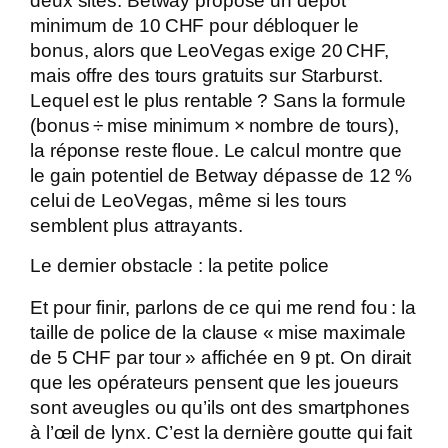
deux sites. Betway propose un dépôt
minimum de 10 CHF pour débloquer le
bonus, alors que LeoVegas exige 20 CHF,
mais offre des tours gratuits sur Starburst.
Lequel est le plus rentable ? Sans la formule
(bonus ÷ mise minimum × nombre de tours),
la réponse reste floue. Le calcul montre que
le gain potentiel de Betway dépasse de 12 %
celui de LeoVegas, même si les tours
semblent plus attrayants.
Le dernier obstacle : la petite police
Et pour finir, parlons de ce qui me rend fou : la
taille de police de la clause « mise maximale
de 5 CHF par tour » affichée en 9 pt. On dirait
que les opérateurs pensent que les joueurs
sont aveugles ou qu’ils ont des smartphones
à l’œil de lynx. C’est la dernière goutte qui fait