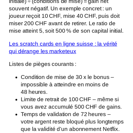
initiale) ÷ (conditions de mise) = gain net
souvent négatif. Un exemple concret : un
joueur reçoit 10 CHF, mise 40 CHF, puis doit
miser 200 CHF avant de retirer. Le ratio de
mise atteint 5, soit 500 % de son capital initial.
Les scratch cards en ligne suisse : la vérité
qui dérange les marketeux
Listes de pièges courants :
Condition de mise de 30 x le bonus –
impossible à atteindre en moins de
48 heures.
Limite de retrait de 100 CHF – même si
vous avez accumulé 500 CHF de gains.
Temps de validation de 72 heures –
votre argent reste bloqué plus longtemps
que la validité d’un abonnement Netflix.