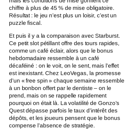
mais les conditions de mise gonflent ce
chiffre à plus de 45 % de mise obligatoire.
Résultat : le jeu n’est plus un loisir, c’est un
puzzle fiscal.
Et puis il y a la comparaison avec Starburst.
Ce petit slot pétillant offre des tours rapides,
comme un café éclair, alors que le bonus
hebdomadaire ressemble à un café
décaféiné : on le voit, on le sent, mais l’effet
est inexistant. Chez LeoVegas, la promesse
d’un « free spin » chaque semaine ressemble
à un bonbon offert par le dentiste – on le
prend, mais on se rappelle rapidement
pourquoi on était là. La volatilité de Gonzo’s
Quest dépasse parfois le taux d’intérêt des
dépôts, et les joueurs pensent que le bonus
compense l’absence de stratégie.