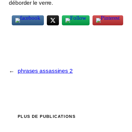
déborder le verre.
←
phrases assassines 2
PLUS DE PUBLICATIONS