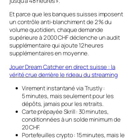
jusqu’à 48 heures ».
Et parce que les banques suisses imposent
un contrôle anti‑blanchiment de 2 % du
volume quotidien, chaque demande
supérieure à 2 000 CHF déclenche un audit
supplémentaire qui ajoute 12 heures
supplémentaires en moyenne.
Jouer Dream Catcher en direct suisse : la
vérité crue derrière le rideau du streaming
Virement instantané via Trustly :
5 minutes, mais seulement pour les
dépôts, jamais pour les retraits.
Carte prépayée Skrill : 30 minutes,
conditionnées à un solde minimum de
20 CHF.
Portefeuilles crypto : 15 minutes, mais le