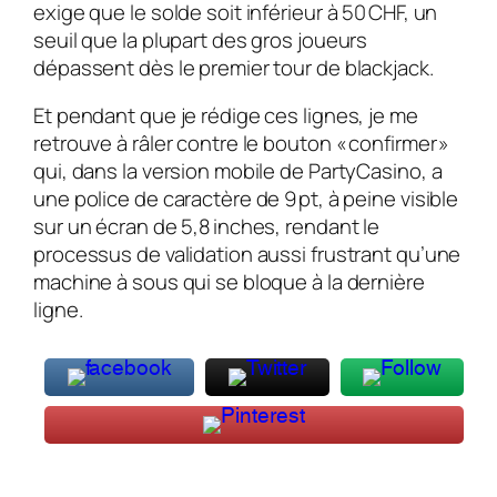
exige que le solde soit inférieur à 50 CHF, un
seuil que la plupart des gros joueurs
dépassent dès le premier tour de blackjack.
Et pendant que je rédige ces lignes, je me
retrouve à râler contre le bouton « confirmer »
qui, dans la version mobile de PartyCasino, a
une police de caractère de 9 pt, à peine visible
sur un écran de 5,8 inches, rendant le
processus de validation aussi frustrant qu’une
machine à sous qui se bloque à la dernière
ligne.