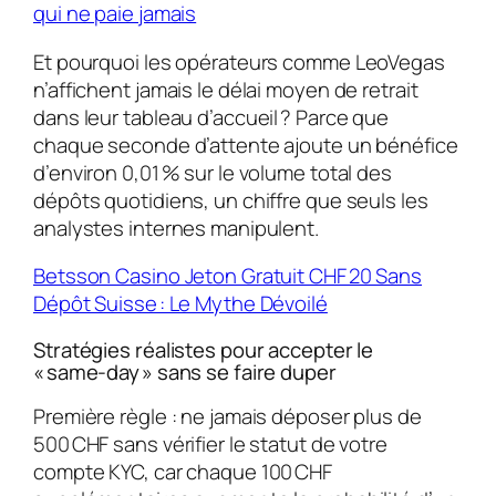
qui ne paie jamais
Et pourquoi les opérateurs comme LeoVegas
n’affichent jamais le délai moyen de retrait
dans leur tableau d’accueil ? Parce que
chaque seconde d’attente ajoute un bénéfice
d’environ 0,01 % sur le volume total des
dépôts quotidiens, un chiffre que seuls les
analystes internes manipulent.
Betsson Casino Jeton Gratuit CHF 20 Sans
Dépôt Suisse : Le Mythe Dévoilé
Stratégies réalistes pour accepter le
« same‑day » sans se faire duper
Première règle : ne jamais déposer plus de
500 CHF sans vérifier le statut de votre
compte KYC, car chaque 100 CHF