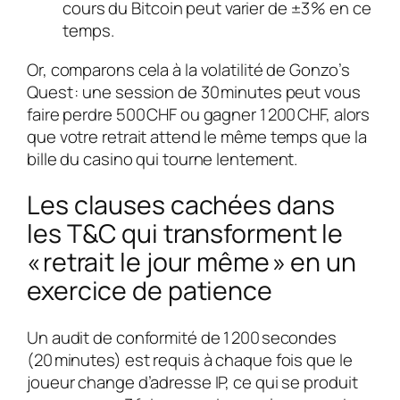
cours du Bitcoin peut varier de ±3 % en ce
temps.
Or, comparons cela à la volatilité de Gonzo’s
Quest : une session de 30 minutes peut vous
faire perdre 500 CHF ou gagner 1 200 CHF, alors
que votre retrait attend le même temps que la
bille du casino qui tourne lentement.
Les clauses cachées dans
les T&C qui transforment le
« retrait le jour même » en un
exercice de patience
Un audit de conformité de 1 200 secondes
(20 minutes) est requis à chaque fois que le
joueur change d’adresse IP, ce qui se produit