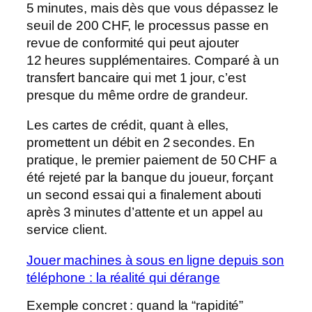
5 minutes, mais dès que vous dépassez le
seuil de 200 CHF, le processus passe en
revue de conformité qui peut ajouter
12 heures supplémentaires. Comparé à un
transfert bancaire qui met 1 jour, c’est
presque du même ordre de grandeur.
Les cartes de crédit, quant à elles,
promettent un débit en 2 secondes. En
pratique, le premier paiement de 50 CHF a
été rejeté par la banque du joueur, forçant
un second essai qui a finalement abouti
après 3 minutes d’attente et un appel au
service client.
Jouer machines à sous en ligne depuis son
téléphone : la réalité qui dérange
Exemple concret : quand la “rapidité”