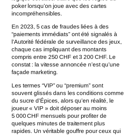
poker lorsqu’on joue avec des cartes
incompréhensibles.
En 2023, 5 cas de fraudes liées à des
“paiements immédiats” ont été signalés à
l’Autorité fédérale de surveillance des jeux,
chaque cas impliquant des montants
compris entre 250 CHF et 3 200 CHF. Le
constat : la vitesse annoncée n’est qu’une
façade marketing.
Les termes “VIP” ou “premium” sont
souvent glissés dans les conditions comme
du sucre d’Épices, alors qu’en réalité, le
joueur « VIP » doit déposer au moins
5 000 CHF mensuels pour profiter de
quelques minutes de traitement plus
rapides. Un véritable gouffre pour ceux qui