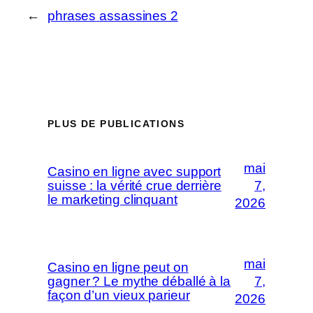
←
phrases assassines 2
PLUS DE PUBLICATIONS
mai
Casino en ligne avec support
suisse : la vérité crue derrière
7,
le marketing clinquant
2026
mai
Casino en ligne peut on
gagner ? Le mythe déballé à la
7,
façon d’un vieux parieur
2026