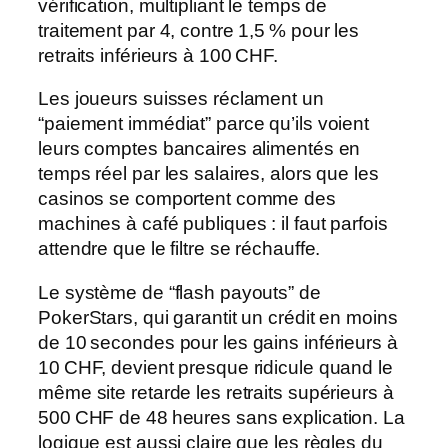
vérification, multipliant le temps de
traitement par 4, contre 1,5 % pour les
retraits inférieurs à 100 CHF.
Les joueurs suisses réclament un
“paiement immédiat” parce qu’ils voient
leurs comptes bancaires alimentés en
temps réel par les salaires, alors que les
casinos se comportent comme des
machines à café publiques : il faut parfois
attendre que le filtre se réchauffe.
Le système de “flash payouts” de
PokerStars, qui garantit un crédit en moins
de 10 secondes pour les gains inférieurs à
10 CHF, devient presque ridicule quand le
même site retarde les retraits supérieurs à
500 CHF de 48 heures sans explication. La
logique est aussi claire que les règles du