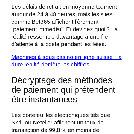
Les délais de retrait en moyenne tournent
autour de 24 à 48 heures, mais les sites
comme Bet365 affichent fièrement
“paiement immédiat”. Et devinez quoi ? La
réalité ressemble davantage à une file
d’attente à la poste pendant les fêtes.
Machines à sous casino en ligne suisse : la
dure réalité derrière les chiffres
Décryptage des méthodes
de paiement qui prétendent
être instantanées
Les portefeuilles électroniques tels que
Skrill ou Neteller affichent un taux de
transaction de 99,8 % en moins de