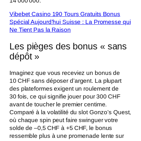
14 000 000.
Vibebet Casino 190 Tours Gratuits Bonus
Spécial Aujourd’hui Suisse : La Promesse qui
Ne Tient Pas la Raison
Les pièges des bonus « sans
dépôt »
Imaginez que vous receviez un bonus de
10 CHF sans déposer d’argent. La plupart
des plateformes exigent un roulement de
30 fois, ce qui signifie jouer pour 300 CHF
avant de toucher le premier centime.
Comparé à la volatilité du slot Gonzo’s Quest,
où chaque spin peut faire swinguer votre
solde de –0,5 CHF à +5 CHF, le bonus
ressemble plus à une promenade lente sur