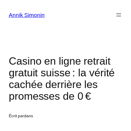
Aller
au
Annik Simonin
contenu
Casino en ligne retrait
gratuit suisse : la vérité
cachée derrière les
promesses de 0 €
Écrit par
dans