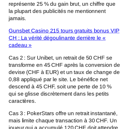
représente 25 % du gain brut, un chiffre que
la plupart des publicités ne mentionnent
jamais.
Gunsbet Casino 215 tours gratuits bonus VIP
CH : La vérité dégoulinante derrière le «
cadeau »
Cas 2 : Sur Unibet, un retrait de 50 CHF se
transforme en 45 CHF après la conversion de
devise (CHF à EUR) et un taux de change de
0,88 appliqué par le site. Le bénéfice net
descend à 45 CHF, soit une perte de 10 %
qui se glisse discrètement dans les petits
caractères.
Cas 3 : PokerStars offre un retrait instantané,
mais limite chaque transaction à 30 CHF. Un
joueur qui a accumulé 120 CHF doit attendre