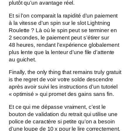
plutôt qu’un avantage réel.
Et si l’on comparait la rapidité d’un paiement
à la vitesse d’un spin sur le slot Lightning
Roulette ? Là où le spin peut se terminer en
2 secondes, le paiement peut s’étirer sur
48 heures, rendant l’expérience globalement
plus lente que la lenteur d’une file d’attente
au guichet.
Finally, the only thing that remains truly gratuit
is the regret de voir votre solde descendre
après avoir suivi les instructions d’un tutoriel
« optimisé » qui promet des gains sans fin.
Et ce qui me dépasse vraiment, c’est le
bouton de validation du retrait qui utilise une
police de caractère si petite qu’on a besoin
d’une loupe de 10 x pour le lire correctement.