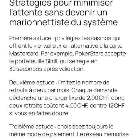
Stratégies pour minimiser
l’attente sans devenir un
marionnettiste du système
Première astuce : privilégiez les casinos qui
offrent le « e-wallet » en alternative à la carte
Mastercard. Par exemple, PokerStars accepte
le portefeuille Skrill, qui se règle en
30 secondes après validation.
Deuxième astuce : limitez le nombre de
retraits à deux par mois. Chaque demande
déclenche une charge fixe de 2,00 CHF, donc
deux retraits coûtent 4,00 CHF, contre 12 CHF
si vous en faites douze.
Troisième astuce : choisissez toujours le
même mode de paiement. Le réseau mémorise