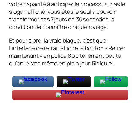
votre capacité à anticiper le processus, pas le
slogan affiché. Vous êtes le seul à pouvoir
transformer ces 7 jours en 30 secondes, à
condition de connaître chaque rouage.
Et pour clore, la vraie blague, c’est que
l’interface de retrait affiche le bouton « Retirer
maintenant » en police 8 pt, tellement petite
qu’on le rate même en plein jour. Ridicule.