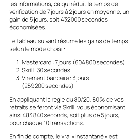
les informations, ce qui réduit le temps de
vérification de 7 jours à 2 jours en moyenne, un
gain de 5 jours, soit 432 000 secondes
économisées.
Le tableau suivant résume les gains de temps
selon le mode choisi :
Mastercard : 7 jours (604 800 secondes)
Skrill : 30 secondes
Virement bancaire : 3 jours
(259 200 secondes)
En appliquant la règle du 80/20, 80 % de vos
retraits se feront via Skrill, vous économisant
ainsi 483 840 seconds, soit plus de 5 jours,
pour chaque 10 transactions.
En fin de compte, le vrai « instantané » est