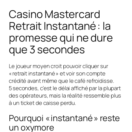
Casino Mastercard
Retrait Instantané : la
promesse qui ne dure
que 3 secondes
Le joueur moyen croit pouvoir cliquer sur
« retrait instantané » et voir son compte
crédité avant même que le café refroidisse.
5 secondes, c’est le délai affiché par la plupart
des opérateurs, mais la réalité ressemble plus
à un ticket de caisse perdu.
Pourquoi « instantané » reste
un oxymore