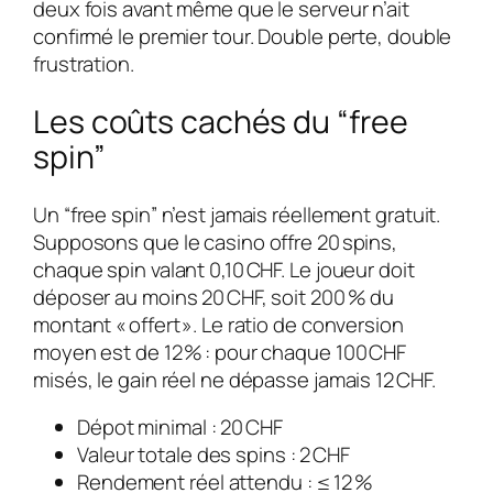
deux fois avant même que le serveur n’ait
confirmé le premier tour. Double perte, double
frustration.
Les coûts cachés du “free
spin”
Un “free spin” n’est jamais réellement gratuit.
Supposons que le casino offre 20 spins,
chaque spin valant 0,10 CHF. Le joueur doit
déposer au moins 20 CHF, soit 200 % du
montant « offert ». Le ratio de conversion
moyen est de 12 % : pour chaque 100 CHF
misés, le gain réel ne dépasse jamais 12 CHF.
Dépot minimal : 20 CHF
Valeur totale des spins : 2 CHF
Rendement réel attendu : ≤ 12 %