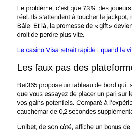
Le problème, c’est que 73 % des joueurs
réel. Ils s’attendent à toucher le jackpot
Bâle. Et là, la promesse de « gift » devien
droit de perdre plus vite.
Le casino Visa retrait rapide : quand la v
Les faux pas des plateforme
Bet365 propose un tableau de bord qui, sel
que vous essayez de placer un pari sur 
vos gains potentiels. Comparé à l’expéri
cauchemar de 0,2 secondes supplémentair
Unibet, de son côté, affiche un bonus de