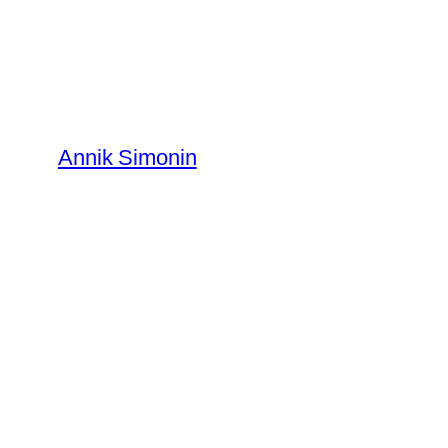
Aller
au
contenu
Annik Simonin