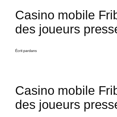
Casino mobile Fri
des joueurs press
Écrit par
dans
Casino mobile Fri
des joueurs press