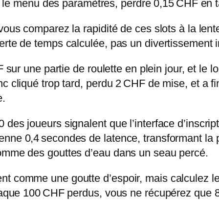
 le menu des paramètres, perdre 0,15 CHF en 
ous comparez la rapidité de ces slots à la lente
erte de temps calculée, pas un divertissement 
 sur une partie de roulette en plein jour, et le 
 cliqué trop tard, perdu 2 CHF de mise, et a fini
e.
 des joueurs signalent que l’interface d’inscri
enne 0,4 secondes de latence, transformant la
comme des gouttes d’eau dans un seau percé.
nt comme une goutte d’espoir, mais calculez l
 chaque 100 CHF perdus, vous ne récupérez que 