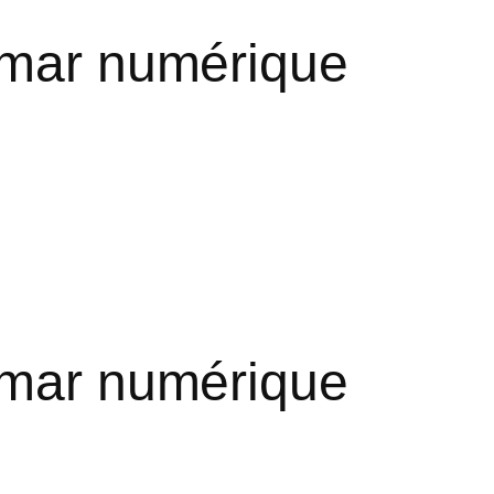
hemar numérique
hemar numérique