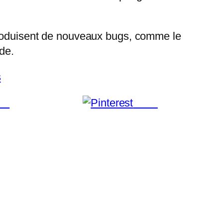
ntroduisent de nouveaux bugs, comme le
de.
s
us
Save