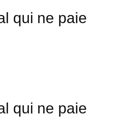
al qui ne paie
al qui ne paie