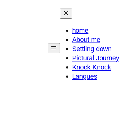
home
About me
Settling down
Pictural Journey
Knock Knock
Langues