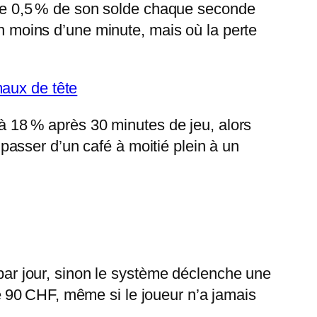
rdre 0,5 % de son solde chaque seconde
en moins d’une minute, mais où la perte
maux de tête
 à 18 % après 30 minutes de jeu, alors
asser d’un café à moitié plein à un
r jour, sinon le système déclenche une
 90 CHF, même si le joueur n’a jamais