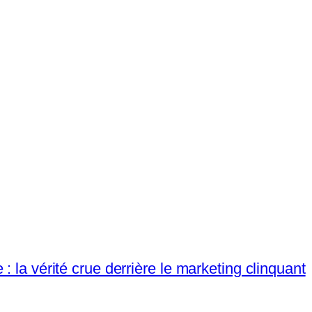
: la vérité crue derrière le marketing clinquant