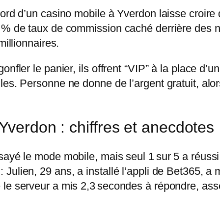
ord d’un casino mobile à Yverdon laisse croire 
7 % de taux de commission caché derrière des n
millionnaires.
fler le panier, ils offrent “VIP” à la place d’un
les. Personne ne donne de l’argent gratuit, alor
 Yverdon : chiffres et anecdotes
sayé le mode mobile, mais seul 1 sur 5 a réussi
ulien, 29 ans, a installé l’appli de Bet365, a m
 le serveur a mis 2,3 secondes à répondre, as