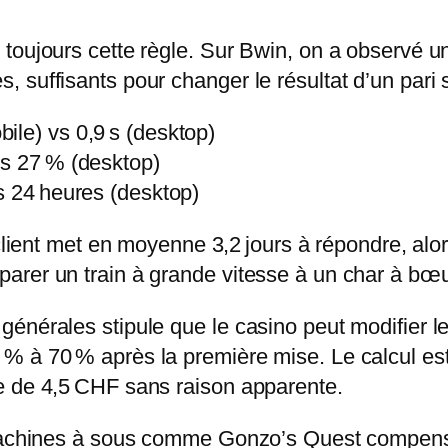
toujours cette règle. Sur Bwin, on a observé un
suffisants pour changer le résultat d’un pari s
ile) vs 0,9 s (desktop)
vs 27 % (desktop)
s 24 heures (desktop)
 client met en moyenne 3,2 jours à répondre, al
arer un train à grande vitesse à un char à bœu
énérales stipule que le casino peut modifier l
% à 70 % après la première mise. Le calcul es
e de 4,5 CHF sans raison apparente.
s machines à sous comme Gonzo’s Quest compens