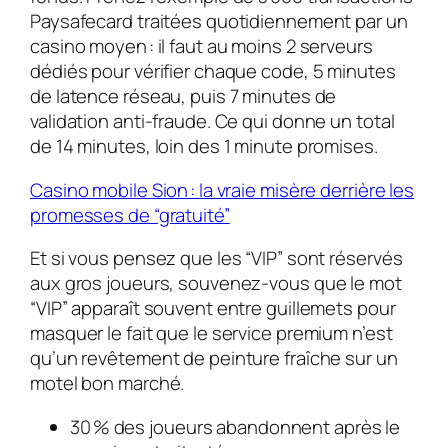
Paysafecard traitées quotidiennement par un
casino moyen : il faut au moins 2 serveurs
dédiés pour vérifier chaque code, 5 minutes
de latence réseau, puis 7 minutes de
validation anti-fraude. Ce qui donne un total
de 14 minutes, loin des 1 minute promises.
Casino mobile Sion : la vraie misère derrière les
promesses de “gratuité”
Et si vous pensez que les “VIP” sont réservés
aux gros joueurs, souvenez‑vous que le mot
“VIP” apparaît souvent entre guillemets pour
masquer le fait que le service premium n’est
qu’un revêtement de peinture fraîche sur un
motel bon marché.
30 % des joueurs abandonnent après le