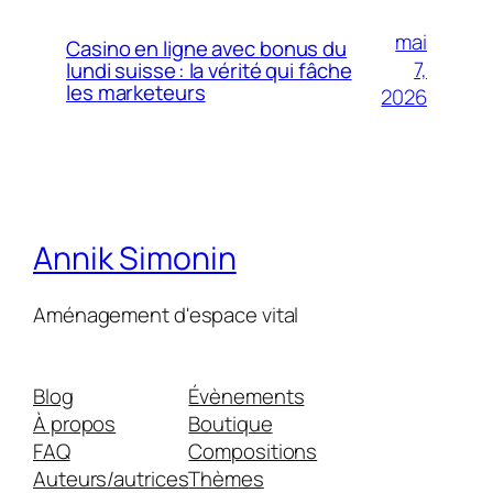
mai
Casino en ligne avec bonus du
7,
lundi suisse : la vérité qui fâche
les marketeurs
2026
Annik Simonin
Aménagement d'espace vital
Blog
Évènements
À propos
Boutique
FAQ
Compositions
Auteurs/autrices
Thèmes