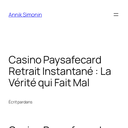
Aller
au
Annik Simonin
contenu
Casino Paysafecard
Retrait Instantané : La
Vérité qui Fait Mal
Écrit par
dans