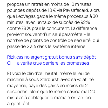
propose un retrait en moins de 10 minutes
pour des dépôts de 10 € via Paysafecard, alors
que LeoVegas garde le même processus à 30
minutes, avec un taux de succès de 92 %
contre 78 % pour le concurrent. La différence
provient souvent d’un seul paramètre – le
nombre de points de contrôle de sécurité, qui
passe de 2 à 4 dans le système interne.
Rizk casino argent gratuit bonus sans dépôt
CH : la vérité crue derrière les promesses
Et voici le clin d’œil brutal : même le jeu de
machine à sous Starburst, avec sa volatilité
moyenne, paye des gains en moins de 2
secondes, alors que le même casino met 20
minutes à débloquer le même montant en
argent réel.