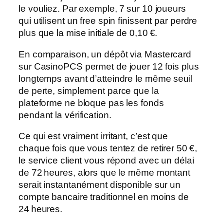
le vouliez. Par exemple, 7 sur 10 joueurs
qui utilisent un free spin finissent par perdre
plus que la mise initiale de 0,10 €.
En comparaison, un dépôt via Mastercard
sur CasinoPCS permet de jouer 12 fois plus
longtemps avant d’atteindre le même seuil
de perte, simplement parce que la
plateforme ne bloque pas les fonds
pendant la vérification.
Ce qui est vraiment irritant, c’est que
chaque fois que vous tentez de retirer 50 €,
le service client vous répond avec un délai
de 72 heures, alors que le même montant
serait instantanément disponible sur un
compte bancaire traditionnel en moins de
24 heures.