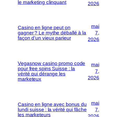
le marketing clinquant
2026
mai
Casino en ligne peut on
gagner ? Le mythe déballé à la
7,
façon d’un vieux parieur
2026
Vegasnow casino promo code
mai
pour free spins Suisse : la
7,
vérité qui dérange les
2026
marketeux
mai
Casino en ligne avec bonus du
lundi suisse : la vérité qui fâche
7,
les marketeurs
2026