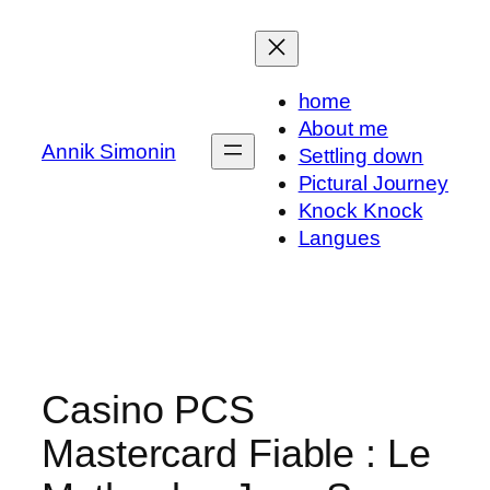
Aller
au
contenu
home
About me
Annik Simonin
Settling down
Pictural Journey
Knock Knock
Langues
Casino PCS
Mastercard Fiable : Le