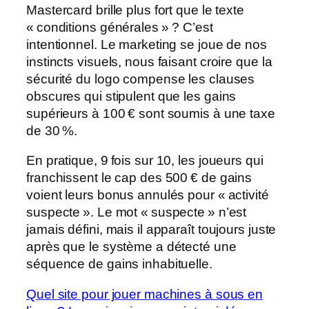
Mastercard brille plus fort que le texte
« conditions générales » ? C’est
intentionnel. Le marketing se joue de nos
instincts visuels, nous faisant croire que la
sécurité du logo compense les clauses
obscures qui stipulent que les gains
supérieurs à 100 € sont soumis à une taxe
de 30 %.
En pratique, 9 fois sur 10, les joueurs qui
franchissent le cap des 500 € de gains
voient leurs bonus annulés pour « activité
suspecte ». Le mot « suspecte » n’est
jamais défini, mais il apparaît toujours juste
après que le système a détecté une
séquence de gains inhabituelle.
Quel site pour jouer machines à sous en