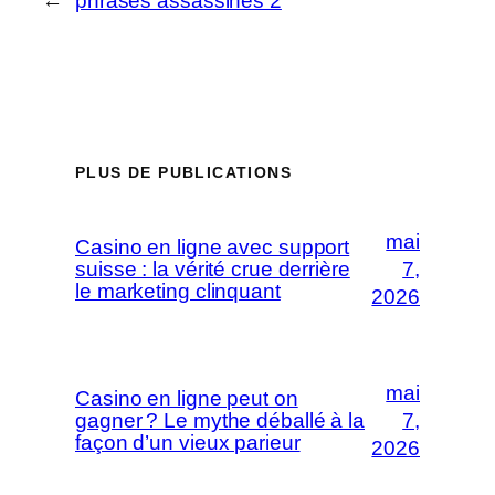
←
phrases assassines 2
PLUS DE PUBLICATIONS
mai
Casino en ligne avec support
suisse : la vérité crue derrière
7,
le marketing clinquant
2026
mai
Casino en ligne peut on
gagner ? Le mythe déballé à la
7,
façon d’un vieux parieur
2026