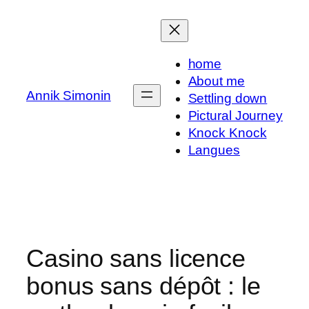
Aller
au
contenu
home
About me
Annik Simonin
Settling down
Pictural Journey
Knock Knock
Langues
Casino sans licence
bonus sans dépôt : le