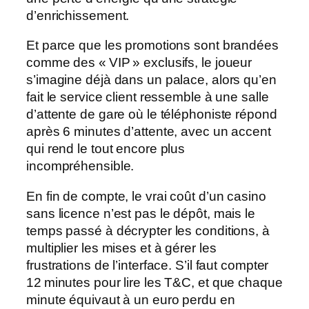
d’enrichissement.
Et parce que les promotions sont brandées
comme des « VIP » exclusifs, le joueur
s’imagine déjà dans un palace, alors qu’en
fait le service client ressemble à une salle
d’attente de gare où le téléphoniste répond
après 6 minutes d’attente, avec un accent
qui rend le tout encore plus
incompréhensible.
En fin de compte, le vrai coût d’un casino
sans licence n’est pas le dépôt, mais le
temps passé à décrypter les conditions, à
multiplier les mises et à gérer les
frustrations de l’interface. S’il faut compter
12 minutes pour lire les T&C, et que chaque
minute équivaut à un euro perdu en