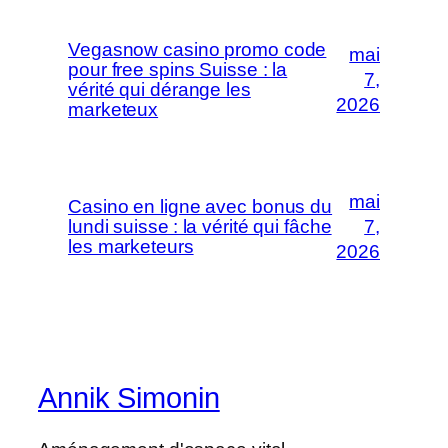
Vegasnow casino promo code
mai
pour free spins Suisse : la
7,
vérité qui dérange les
2026
marketeux
mai
Casino en ligne avec bonus du
lundi suisse : la vérité qui fâche
7,
les marketeurs
2026
Annik Simonin