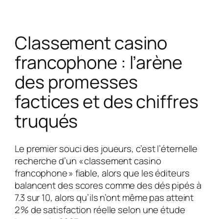
Classement casino
francophone : l’arène
des promesses
factices et des chiffres
truqués
Le premier souci des joueurs, c’est l’éternelle
recherche d’un « classement casino
francophone » fiable, alors que les éditeurs
balancent des scores comme des dés pipés à
7.3 sur 10, alors qu’ils n’ont même pas atteint
2 % de satisfaction réelle selon une étude