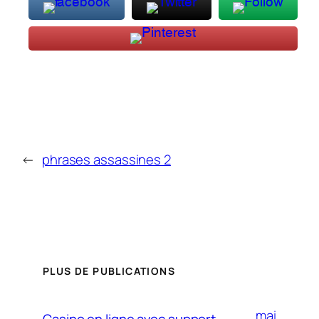
←
phrases assassines 2
PLUS DE PUBLICATIONS
mai