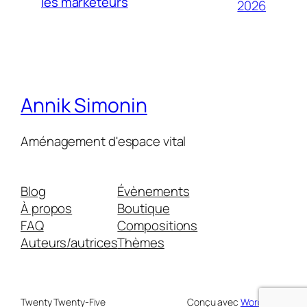
les marketeurs
2026
Annik Simonin
Aménagement d'espace vital
Blog
Évènements
À propos
Boutique
FAQ
Compositions
Auteurs/autrices
Thèmes
Twenty Twenty-Five
Conçu avec
WordPress