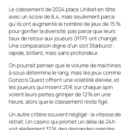
Le classement de 2024 place Unibet en tête
avec un score de 8,4, mais seulement parce
qu’ils ont augmenté le nombre de jeux de 15 %
pour gonfler la diversité, pas parce que leurs
taux de retour aux joueurs (RTP) ont changé.
Une comparaison digne d’un slot Starburst :
rapide, brillant, mais sans profondeur.
On pourrait penser que le volume de machines
à sous détermine le rang, mais les jeux comme
Gonzo’s Quest offrent une volatilité élevée, et
les joueurs qui misent 20 € sur chaque spin
voient leurs pertes grimper de 12 % en une
heure, alors que le classement reste figé.
Un autre critère souvent négligé : la vitesse de
retrait. Un casino qui promet un délai de 24 h
voit réellement 37 % des demandes prendre