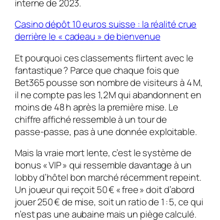
interne de 2023.
Casino dépôt 10 euros suisse : la réalité crue
derrière le « cadeau » de bienvenue
Et pourquoi ces classements flirtent avec le
fantastique ? Parce que chaque fois que
Bet365 pousse son nombre de visiteurs à 4 M,
il ne compte pas les 1,2 M qui abandonnent en
moins de 48 h après la première mise. Le
chiffre affiché ressemble à un tour de
passe‑passe, pas à une donnée exploitable.
Mais la vraie mort lente, c’est le système de
bonus « VIP » qui ressemble davantage à un
lobby d’hôtel bon marché récemment repeint.
Un joueur qui reçoit 50 € « free » doit d’abord
jouer 250 € de mise, soit un ratio de 1 : 5, ce qui
n’est pas une aubaine mais un piège calculé.