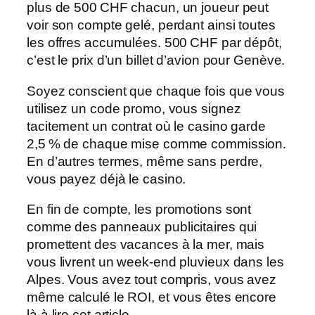
plus de 500 CHF chacun, un joueur peut
voir son compte gelé, perdant ainsi toutes
les offres accumulées. 500 CHF par dépôt,
c’est le prix d’un billet d’avion pour Genève.
Soyez conscient que chaque fois que vous
utilisez un code promo, vous signez
tacitement un contrat où le casino garde
2,5 % de chaque mise comme commission.
En d’autres termes, même sans perdre,
vous payez déjà le casino.
En fin de compte, les promotions sont
comme des panneaux publicitaires qui
promettent des vacances à la mer, mais
vous livrent un week‑end pluvieux dans les
Alpes. Vous avez tout compris, vous avez
même calculé le ROI, et vous êtes encore
là à lire cet article.