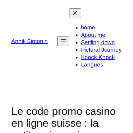
Aller
au
contenu
home
About me
Annik Simonin
Settling down
Pictural Journey
Knock Knock
Langues
Le code promo casino
en ligne suisse : la