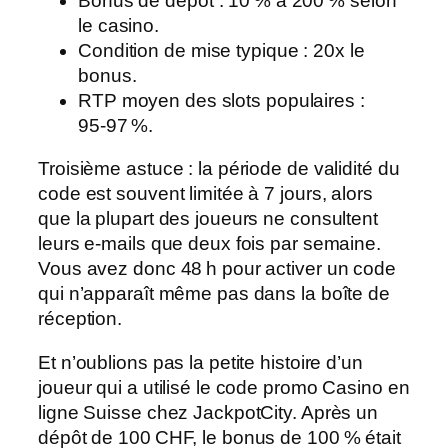
Bonus de dépôt : 10 % à 200 % selon
le casino.
Condition de mise typique : 20x le
bonus.
RTP moyen des slots populaires :
95‑97 %.
Troisième astuce : la période de validité du
code est souvent limitée à 7 jours, alors
que la plupart des joueurs ne consultent
leurs e‑mails que deux fois par semaine.
Vous avez donc 48 h pour activer un code
qui n’apparaît même pas dans la boîte de
réception.
Et n’oublions pas la petite histoire d’un
joueur qui a utilisé le code promo Casino en
ligne Suisse chez JackpotCity. Après un
dépôt de 100 CHF, le bonus de 100 % était