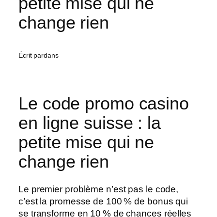
petite mise qui ne
change rien
Écrit par
dans
Le code promo casino
en ligne suisse : la
petite mise qui ne
change rien
Le premier problème n’est pas le code,
c’est la promesse de 100 % de bonus qui
se transforme en 10 % de chances réelles