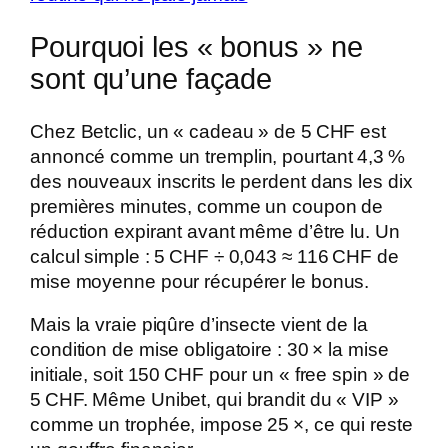
Pourquoi les « bonus » ne
sont qu’une façade
Chez Betclic, un « cadeau » de 5 CHF est
annoncé comme un tremplin, pourtant 4,3 %
des nouveaux inscrits le perdent dans les dix
premières minutes, comme un coupon de
réduction expirant avant même d’être lu. Un
calcul simple : 5 CHF ÷ 0,043 ≈ 116 CHF de
mise moyenne pour récupérer le bonus.
Mais la vraie piqûre d’insecte vient de la
condition de mise obligatoire : 30 × la mise
initiale, soit 150 CHF pour un « free spin » de
5 CHF. Même Unibet, qui brandit du « VIP »
comme un trophée, impose 25 ×, ce qui reste