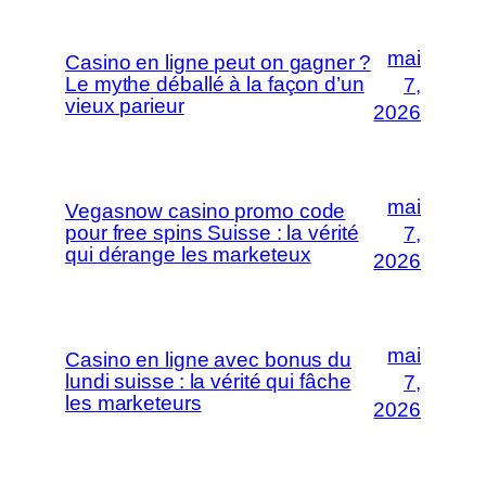
mai
Casino en ligne peut on gagner ?
Le mythe déballé à la façon d’un
7,
vieux parieur
2026
mai
Vegasnow casino promo code
pour free spins Suisse : la vérité
7,
qui dérange les marketeux
2026
mai
Casino en ligne avec bonus du
lundi suisse : la vérité qui fâche
7,
les marketeurs
2026