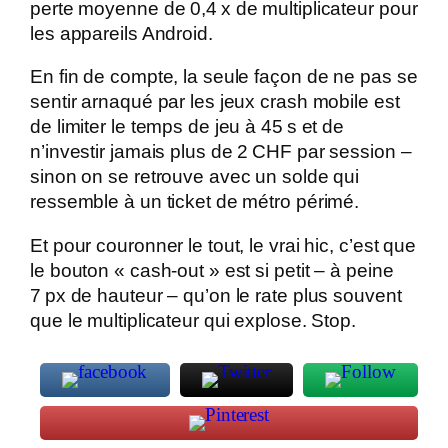
perte moyenne de 0,4 x de multiplicateur pour
les appareils Android.
En fin de compte, la seule façon de ne pas se
sentir arnaqué par les jeux crash mobile est
de limiter le temps de jeu à 45 s et de
n’investir jamais plus de 2 CHF par session –
sinon on se retrouve avec un solde qui
ressemble à un ticket de métro périmé.
Et pour couronner le tout, le vrai hic, c’est que
le bouton « cash‑out » est si petit – à peine
7 px de hauteur – qu’on le rate plus souvent
que le multiplicateur qui explose. Stop.