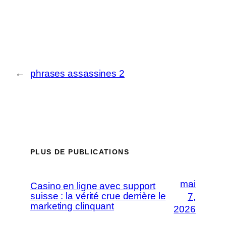
←
phrases assassines 2
PLUS DE PUBLICATIONS
mai
Casino en ligne avec support
suisse : la vérité crue derrière le
7,
marketing clinquant
2026