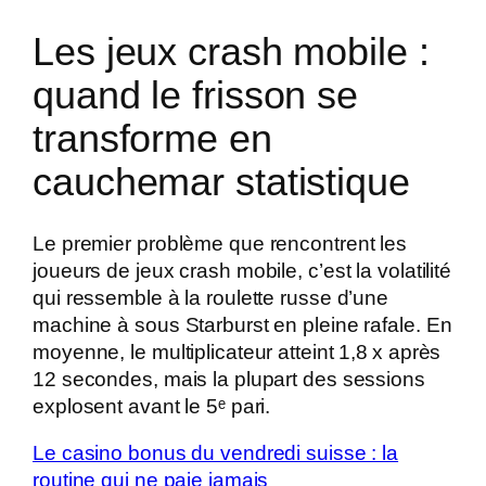
Les jeux crash mobile :
quand le frisson se
transforme en
cauchemar statistique
Le premier problème que rencontrent les
joueurs de jeux crash mobile, c’est la volatilité
qui ressemble à la roulette russe d’une
machine à sous Starburst en pleine rafale. En
moyenne, le multiplicateur atteint 1,8 x après
12 secondes, mais la plupart des sessions
explosent avant le 5ᵉ pari.
Le casino bonus du vendredi suisse : la
routine qui ne paie jamais