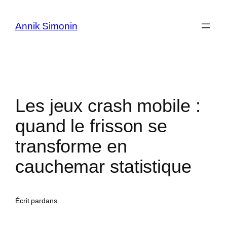
Aller
au
Annik Simonin
contenu
Les jeux crash mobile :
quand le frisson se
transforme en
cauchemar statistique
Écrit par
dans