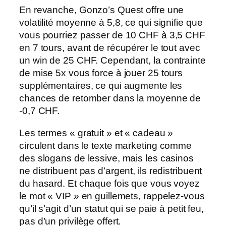
En revanche, Gonzo’s Quest offre une
volatilité moyenne à 5,8, ce qui signifie que
vous pourriez passer de 10 CHF à 3,5 CHF
en 7 tours, avant de récupérer le tout avec
un win de 25 CHF. Cependant, la contrainte
de mise 5x vous force à jouer 25 tours
supplémentaires, ce qui augmente les
chances de retomber dans la moyenne de
-0,7 CHF.
Les termes « gratuit » et « cadeau »
circulent dans le texte marketing comme
des slogans de lessive, mais les casinos
ne distribuent pas d’argent, ils redistribuent
du hasard. Et chaque fois que vous voyez
le mot « VIP » en guillemets, rappelez-vous
qu’il s’agit d’un statut qui se paie à petit feu,
pas d’un privilège offert.