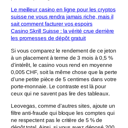
Le meilleur casino en ligne pour les cryptos
suisse ne vous rendra jamais riche, mais il
sait comment facturer vos espoirs
Casino Skrill Suisse : la vérité crue derrière
les promesses de dépôt gratuit
Si vous comparez le rendement de ce jeton
à un placement à terme de 3 mois à 0,5 %
d’intérêt, le casino vous rend en moyenne
0,005 CHF, soit la même chose que la perte
d’une petite pièce de 5 centimes dans votre
porte‑monnaie. Le contraste est là pour
ceux qui ne savent pas lire des tableaux.
Leovegas, comme d’autres sites, ajoute un
filtre anti‑fraude qui bloque les comptes qui
ne respectent pas le critère de 5 % de
dépôt total. Ainsi, si vous avez déposé 200