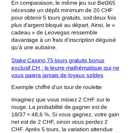
En comparaison, le même jeu sur Bet365
nécessite un dépôt minimum de 20 CHF
pour obtenir 5 tours gratuits, soit deux fois
plus d’argent bloqué au départ. Ainsi, le «
cadeau » de Leovegas ressemble
davantage à un frais d’inscription déguisé
qu’à une aubaine.
Stake Casino 75 tours gratuits bonus
exclusif CH : le leurre mathématique qui ne
vous paiera jamais de loyaux soldes
Exemple chiffré d’un tour de roulette
Imaginez que vous misiez 2 CHF sur le
rouge. La probabilité de gagner est de
18/37 ≈ 48,6 %. Si vous gagnez, votre gain
net est de 2 CHF, sinon vous perdez 2
CHF. Après 5 tours, la variation attendue