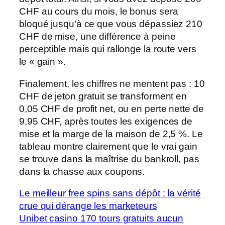
CHF au cours du mois, le bonus sera
bloqué jusqu’à ce que vous dépassiez 210
CHF de mise, une différence à peine
perceptible mais qui rallonge la route vers
le « gain ».
Finalement, les chiffres ne mentent pas : 10
CHF de jeton gratuit se transforment en
0,05 CHF de profit net, ou en perte nette de
9,95 CHF, après toutes les exigences de
mise et la marge de la maison de 2,5 %. Le
tableau montre clairement que le vrai gain
se trouve dans la maîtrise du bankroll, pas
dans la chasse aux coupons.
Le meilleur free spins sans dépôt : la vérité
crue qui dérange les marketeurs
Unibet casino 170 tours gratuits aucun