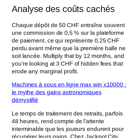
Analyse des coûts cachés
Chaque dépôt de 50 CHF entraîne souvent
une commission de 0,5 % sur la plateforme
de paiement, ce qui représente 0,25 CHF
perdu avant même que la première balle ne
soit lancée. Multiply that by 12 months, and
you’re looking at 3 CHF of hidden fees that
erode any marginal profit.
Machines à sous en ligne max win x10000 :
le mythe des gains astronomiques
démystifié
Le temps de traitement des retraits, parfois
48 heures, rend compte de l’attente
interminable que les joueurs endurent pour
récupérer leurs gains. Chez Jackpot City,