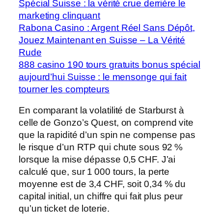
Spécial Suisse : la vérité crue derrière le
marketing clinquant
Rabona Casino : Argent Réel Sans Dépôt,
Jouez Maintenant en Suisse – La Vérité
Rude
888 casino 190 tours gratuits bonus spécial
aujourd’hui Suisse : le mensonge qui fait
tourner les compteurs
En comparant la volatilité de Starburst à
celle de Gonzo’s Quest, on comprend vite
que la rapidité d’un spin ne compense pas
le risque d’un RTP qui chute sous 92 %
lorsque la mise dépasse 0,5 CHF. J’ai
calculé que, sur 1 000 tours, la perte
moyenne est de 3,4 CHF, soit 0,34 % du
capital initial, un chiffre qui fait plus peur
qu’un ticket de loterie.