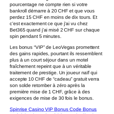
pourcentage ne compte rien si votre
bankroll démarre à 20 CHF et que vous
perdez 15 CHF en moins de dix tours. Et
c’est exactement ce que j’ai vu chez
Bet365 quand j’ai misé 2 CHF sur chaque
spin pendant 5 minutes.
Les bonus “VIP” de LeoVegas promettent
des gains rapides, pourtant ils ressemblent
plus à un court séjour dans un motel
fraîchement repeint que à un véritable
traitement de prestige. Un joueur naïf qui
accepte 10 CHF de “cadeau” gratuit verra
son solde retomber à zéro après la
première mise de 1 CHF, grâce à des
exigences de mise de 30 fois le bonus.
Spinrise Casino VIP Bonus Code Bonus