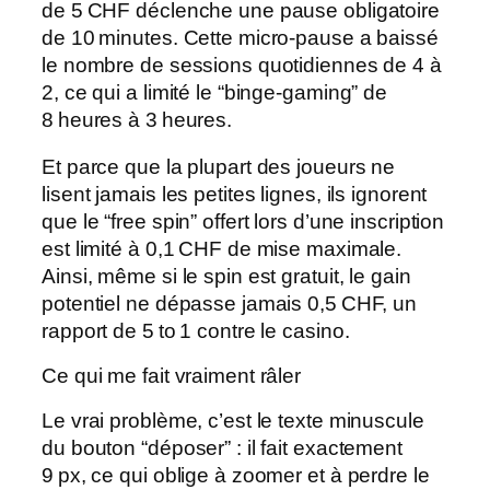
de 5 CHF déclenche une pause obligatoire
de 10 minutes. Cette micro‑pause a baissé
le nombre de sessions quotidiennes de 4 à
2, ce qui a limité le “binge‑gaming” de
8 heures à 3 heures.
Et parce que la plupart des joueurs ne
lisent jamais les petites lignes, ils ignorent
que le “free spin” offert lors d’une inscription
est limité à 0,1 CHF de mise maximale.
Ainsi, même si le spin est gratuit, le gain
potentiel ne dépasse jamais 0,5 CHF, un
rapport de 5 to 1 contre le casino.
Ce qui me fait vraiment râler
Le vrai problème, c’est le texte minuscule
du bouton “déposer” : il fait exactement
9 px, ce qui oblige à zoomer et à perdre le