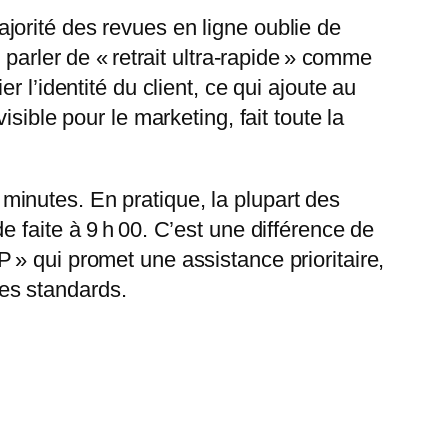
orité des revues en ligne oublie de
parler de « retrait ultra‑rapide » comme
 l’identité du client, ce qui ajoute au
sible pour le marketing, fait toute la
inutes. En pratique, la plupart des
 faite à 9 h 00. C’est une différence de
» qui promet une assistance prioritaire,
es standards.