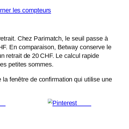
urner les compteurs
trait. Chez Parimatch, le seuil passe à
CHF. En comparaison, Betway conserve le
 retrait de 20 CHF. Le calcul rapide
 les petites sommes.
 la fenêtre de confirmation qui utilise une
us
Save