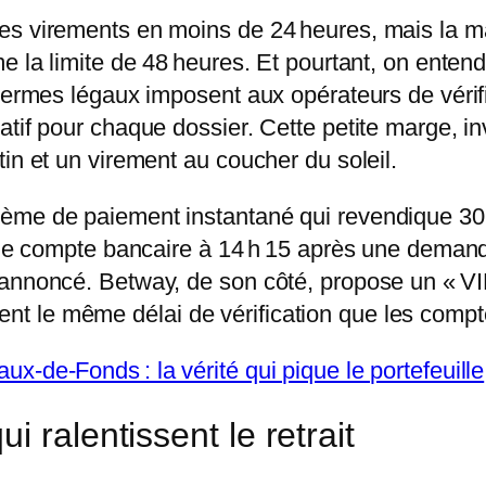
s virements en moins de 24 heures, mais la maj
e la limite de 48 heures. Et pourtant, on entend 
ermes légaux imposent aux opérateurs de vérifier
if pour chaque dossier. Cette petite marge, invi
in et un virement au coucher du soleil.
ème de paiement instantané qui revendique 30 m
 le compte bancaire à 14 h 15 après une demande
annoncé. Betway, de son côté, propose un « VIP 
t le même délai de vérification que les compt
-de-Fonds : la vérité qui pique le portefeuille
 ralentissent le retrait