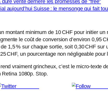
a dure vérité derrière les promesses de “free”
al aujourd’hui Suisse : le mensonge qui fait to
un montant minimum de 10 CHF pour initier un re
ugmente le coût de conversion d’environ 0,95 
 1,5 % sur chaque sortie, soit 0,30 CHF sur un
1,25 CHF, un pourcentage non négligeable pour
rend vraiment grincheux, c’est le micro‑texte de
an Retina 1080p. Stop.
Post on X
Follow 