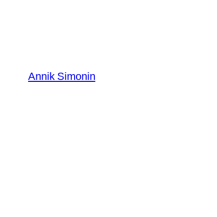
Aller
au
contenu
Annik Simonin