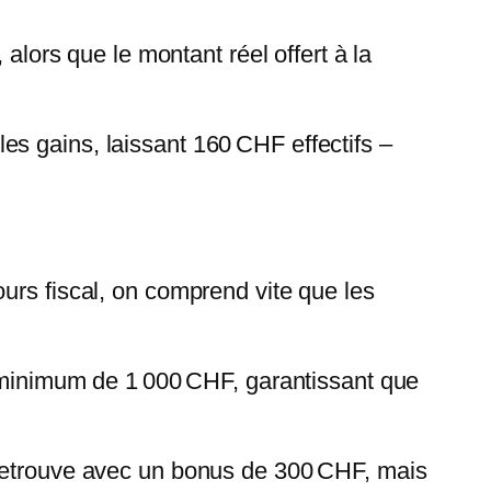
alors que le montant réel offert à la
s gains, laissant 160 CHF effectifs –
urs fiscal, on comprend vite que les
t minimum de 1 000 CHF, garantissant que
 retrouve avec un bonus de 300 CHF, mais