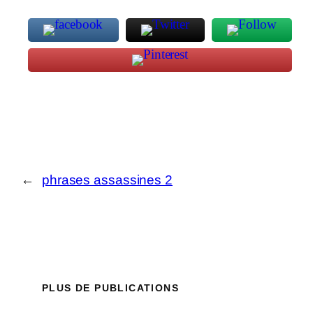
←
phrases assassines 2
PLUS DE PUBLICATIONS