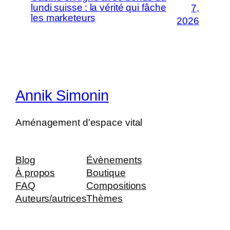
lundi suisse : la vérité qui fâche
7,
les marketeurs
2026
Annik Simonin
Aménagement d'espace vital
Blog
Évènements
À propos
Boutique
FAQ
Compositions
Auteurs/autrices
Thèmes