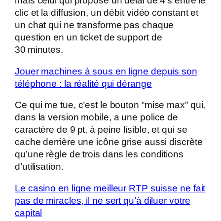
mais celui qui propose un délai de 4 s entre le
clic et la diffusion, un débit vidéo constant et
un chat qui ne transforme pas chaque
question en un ticket de support de
30 minutes.
Jouer machines à sous en ligne depuis son
téléphone : la réalité qui dérange
Ce qui me tue, c’est le bouton “mise max” qui,
dans la version mobile, a une police de
caractère de 9 pt, à peine lisible, et qui se
cache derrière une icône grise aussi discrète
qu’une règle de trois dans les conditions
d’utilisation.
Le casino en ligne meilleur RTP suisse ne fait
pas de miracles, il ne sert qu’à diluer votre
capital